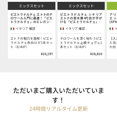
ミックスセット
ミックスセット
ピエトラドルチェ エトナのテ
ピエトラドルチェ シチリア
アリ
ロワール入門に最適！「ピエ
エトナの苗木業4代目が手が
エッ
トラドルチェ」のエレガンス
ける「ピエトラドルチェ」上
(SP
を堪能するエントリーキュヴ
級キュヴェ赤白2本セット
イタリア 確認
イタリア 確認
ェ赤白ロゼ3本セット
エトナの魅力を満喫！ピエト
テロワールを深く味わうピエ
【入
ラドルチェ赤白ロゼ3本セッ
トラドルチェ上級キュヴェ2
人気
ト（8/4UP）
本セット（8/4UP）
か白（
¥10,197
¥16,610
ただいまご購入いただいていま
す！
24時間リアルタイム更新