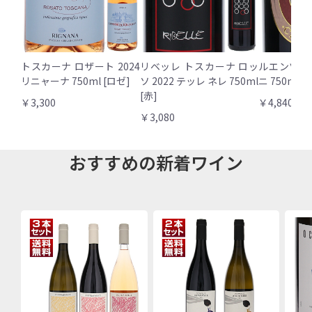
トスカーナ ロザート 2024
リベッレ トスカーナ ロッ
ルエンツォ 
リニャーナ 750ml [ロゼ]
ソ 2022 テッレ ネレ 750ml
ニ 750ml [
[赤]
￥3,300
￥4,840
￥3,080
おすすめの新着ワイン