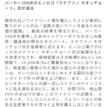
パーカー100点のエノロゴ「ステファノ キオッチョ
ーリ」氏が造る
既存の古いワイナリーと畑を購入した２人が最初に
取りかかったのは「品質の高いワインを造るための
畑の整備」。最高の結果を得るために、パーカー
100点を獲得したあのトゥアリータでもおなじみ栽
培・醸造両分野のエキスパート、ステファノ キオ
ッチョリ氏を指導者に迎えます。エノロゴ兼アグロ
ノモのステファノ キオッチョーリ氏の指揮のもと
大改革がなされ、植樹密度はその結果0.8m×1.2m
間隔で、10,000本/haと驚異的なレベルになりまし
た。高密度に植樹された畑から造られる彼らのワイ
ンは、ガンベロロッソをはじめとする国内の各ワイ
ンガイドで年々評価を上げ続け、また、エノテカ
ピンキオーリなどの超一流レストランのワインリス
トに名を連ねるほどに。加えて、砂質70％、粘土質
30％の水はけの良いこのワイナリーの近隣を、ス
ピネッタ、フレスコバルディ、フェラーリなどの有
名な生産者たちが次々と土地を購入しはじめていま