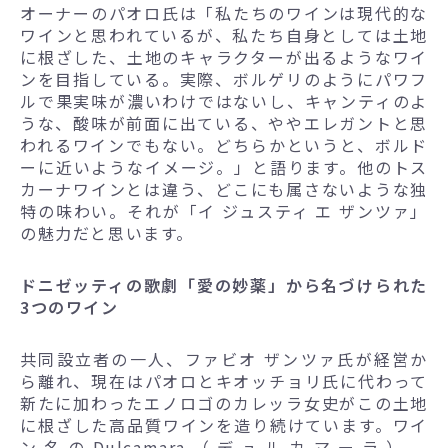
オーナーのパオロ氏は「私たちのワインは現代的な
ワインと思われているが、私たち自身としては土地
に根ざした、土地のキャラクターが出るようなワイ
ンを目指している。実際、ボルゲリのようにパワフ
ルで果実味が濃いわけではないし、キャンティのよ
うな、酸味が前面に出ている、ややエレガントと思
われるワインでもない。どちらかというと、ボルド
ーに近いようなイメージ。」と語ります。他のトス
カーナワインとは違う、どこにも属さないような独
特の味わい。それが「イ ジュスティ エ ザンツァ」
の魅力だと思います。
ドニゼッティの歌劇「愛の妙薬」から名づけられた
3つのワイン
共同設立者の一人、ファビオ ザンツァ氏が経営か
ら離れ、現在はパオロとキオッチョリ氏に代わって
新たに加わったエノロゴのカレッラ女史がこの土地
に根ざした高品質ワインを造り続けています。ワイ
ン名のDulcamara（デュルカマーラ）、