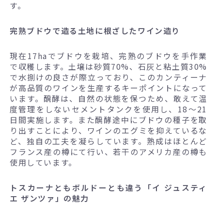
す。
完熟ブドウで造る土地に根ざしたワイン造り
現在17haでブドウを栽培、完熟のブドウを手作業
で収穫します。土壌は砂質70%、石灰と粘土質30%
で水捌けの良さが際立っており、このカンティーナ
が高品質のワインを生産するキーポイントになって
います。醗酵は、自然の状態を保つため、敢えて温
度管理をしないセメントタンクを使用し、18～21
日間実施します。また醗酵途中にブドウの種子を取
り出すことにより、ワインのエグミを抑えているな
ど、独自の工夫を凝らしています。熟成はほとんど
フランス産の樽にて行い、若干のアメリカ産の樽も
使用しています。
トスカーナともボルドーとも違う「イ ジュスティ
エ ザンツァ」の魅力