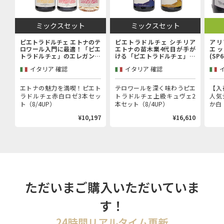
ミックスセット
ミックスセット
ピエトラドルチェ エトナのテ
ピエトラドルチェ シチリア
アリ
ロワール入門に最適！「ピエ
エトナの苗木業4代目が手が
エッ
トラドルチェ」のエレガンス
ける「ピエトラドルチェ」上
(SP
を堪能するエントリーキュヴ
級キュヴェ赤白2本セット
イタリア 確認
イタリア 確認
ェ赤白ロゼ3本セット
エトナの魅力を満喫！ピエト
テロワールを深く味わうピエ
【入
ラドルチェ赤白ロゼ3本セッ
トラドルチェ上級キュヴェ2
人気
ト（8/4UP）
本セット（8/4UP）
か白（
¥10,197
¥16,610
ただいまご購入いただいていま
す！
24時間リアルタイム更新