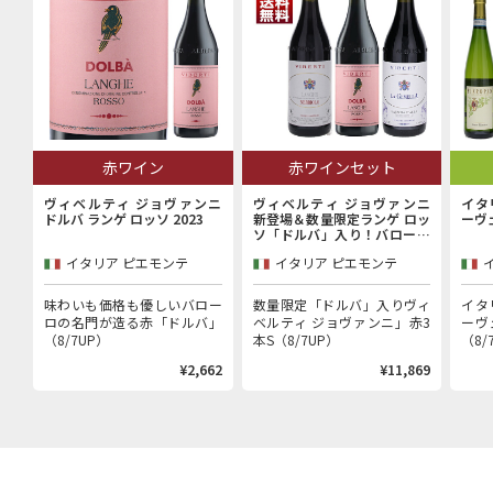
赤ワイン
赤ワインセット
ヴィベルティ ジョヴァンニ
ヴィベルティ ジョヴァンニ
イタ
ドルバ ランゲ ロッソ 2023
新登場＆数量限定ランゲ ロッ
ーヴ
ソ「ドルバ」入り！バローロ
村で100年以上続く歴史的生
イタリア ピエモンテ
イタリア ピエモンテ
産者「ヴィベルティ ジョヴァ
ンニ」赤3本セット
味わいも価格も優しいバロー
数量限定「ドルバ」入りヴィ
イタ
ロの名門が造る赤「ドルバ」
ベルティ ジョヴァンニ」赤3
ーヴ
（8/7UP）
本S（8/7UP）
（8/
¥2,662
¥11,869