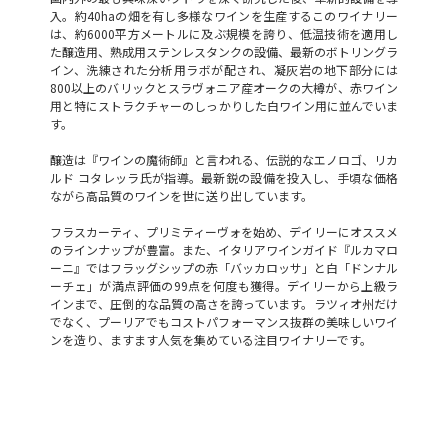
入。約40haの畑を有し多様なワインを生産するこのワイナリー
は、約6000平方メートルに及ぶ規模を誇り、低温技術を適用し
た醸造用、熟成用ステンレスタンクの設備、最新のボトリングラ
イン、洗練された分析用ラボが配され、凝灰岩の地下部分には
800以上のバリックとスラヴォニア産オークの大樽が、赤ワイン
用と特にストラクチャーのしっかりした白ワイン用に並んでいま
す。
醸造は『ワインの魔術師』と言われる、伝説的なエノロゴ、リカ
ルド コタレッラ氏が指導。最新鋭の設備を投入し、手頃な価格
ながら高品質のワインを世に送り出しています。
フラスカーティ、プリミティーヴォを始め、デイリーにオススメ
のラインナップが豊富。また、イタリアワインガイド『ルカマロ
ーニ』ではフラッグシップの赤「バッカロッサ」と白「ドンナル
ーチェ」が満点評価の99点を何度も獲得。デイリーから上級ラ
インまで、圧倒的な品質の高さを誇っています。ラツィオ州だけ
でなく、プーリアでもコストパフォーマンス抜群の美味しいワイ
ンを造り、ますます人気を集めている注目ワイナリーです。