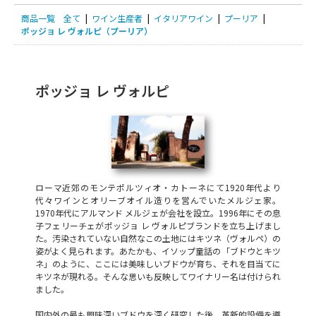
商品一覧
全て
|
ワイン生産者
|
イタリアワイン
|
プーリア
|
ポッジョ レ ヴォルピ（プーリア）
ポッジョ レ ヴォルピ
ローマ近郊のモンテポルツィオ・カトーネにて1920年代より
代々ワインとオリーブオイル造りを営んでいたメルジェ家。
1970年代にアルマンド メルジェが会社を設立。1996年にその息
子フェリーチェがポッジョ レ ヴォルピブランドを立ち上げまし
た。汚染されていない自然なこの土地にはキツネ（ヴォルペ）の
姿がよく見られます。あたかも、イソップ童話の「ブドウとキツ
ネ」のように、ここには美味しいブドウが育ち、それを目当てに
キツネが現れる。そんな思いも反映してワイナリー名は付けられ
ました。
国内外の最も興味深いブドウを深く研究した後、革新的設備を導