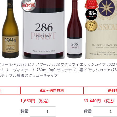
バタリー シャル
286 ピノ ノワール 2023 マタヒウィ エ
サッシカイア 2022
ファミリー ヴィ
ステート 750ml [赤] サステナブル農
法 スクリューキャップ
料
6本～送料無料
送料
1,650円
33,440円
（税込）
（税込）
数量
数量