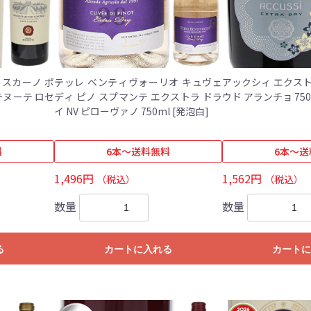
トスカーノ ポ
テッレ ベンティヴォーリオ キュヴェ
アックシィ エクストラ
 テヌーテ ロセ
ディ ピノ スプマンテ エクストラ ドラ
イ NV ピローヴァノ 750ml [発泡白]
料
6本～送料無料
6本～送
1,496円
1,562円
（税込）
（税込）
数量
数量
る
カートに入れる
カートに