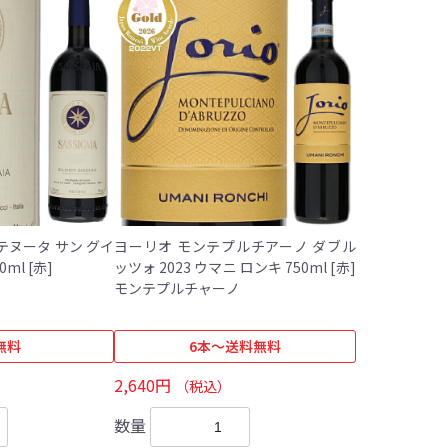
 テヌータ サン グイ
ヨーリオ モンテプルチアーノ ダブル
ド(サッシカイア) 750ml [赤]
ッツォ 2023 ウマニ ロンキ 750ml [赤]
モンテプルチャーノ
無料
6本～送料無料
2,640円
（税込）
数量