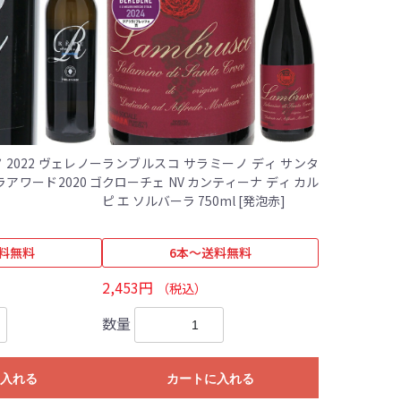
2022 ヴェレノー
ランブルスコ サラミーノ ディ サンタ
クローチェ NV カンティーナ ディ カル
ピ エ ソルバーラ 750ml [発泡赤]
料無料
6本～送料無料
2,453円
（税込）
数量
入れる
カートに入れる