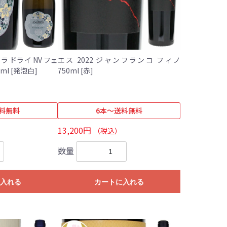
 ドライ NV フェ
エス 2022 ジャンフランコ フィノ
ウド アランチョ 750ml [発泡白]
750ml [赤]
料無料
6本～送料無料
13,200円
（税込）
数量
入れる
カートに入れる