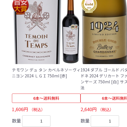
テモワン デュ タン カベルネソーヴィ
1924 ダブル ゴールド 
ニヨン 2024 ＬＧＩ 750ml [赤]
ドネ 2024 デリカート 
ンヤーズ 750ml [白] サステナブル農
法
6本～送料無料
6本～送料無
1,606円
2,640円
（税込）
（税込）
数量
数量