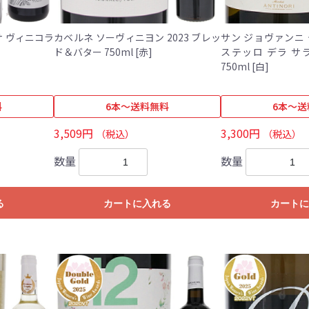
ーサ ヴィニコラ
カベルネ ソーヴィニヨン 2023 ブレッ
サン ジョヴァンニ デ
ド＆バター 750ml [赤]
ステッロ デラ サラ
750ml [白]
料
6本～送料無料
6本～送
3,509円
3,300円
（税込）
（税込）
数量
数量
る
カートに入れる
カートに