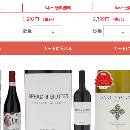
料
6本～送料無料
6本～送
1,892円
2,739円
（税込）
（税込）
数量
数量
る
カートに入れる
カートに