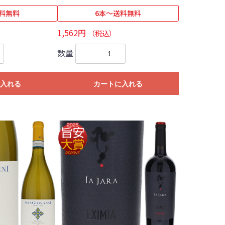
料無料
6本～送料無料
1,562円
（税込）
数量
入れる
カートに入れる