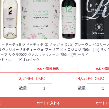
ント ドーディ
BIO ドーディチ エ メッツォ (12.5) プ
レーヴェ ペコリーノ 
ヴァルヴァリオー
リミティーヴォ プーリア ビオロジコ
ジ 750ml [白] サクラアワード2020 ゴ
2022 ヴァルヴァリオーネ 750ml [赤]
ールド
モンドトロフィ
ビオロジック
料
6本～送料無料
6本～送
2,244円
4,037円
（税込）
（税込）
数量
数量
る
カートに入れる
カートに