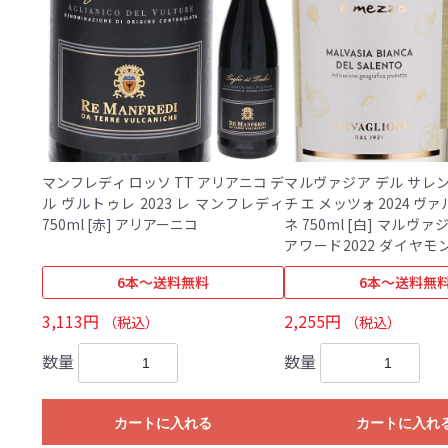
マンフレディ ロッソ TT アリアニコ デ
マルヴァジア デル サレ
ル ヴルトゥレ 2023 レ マンフレディ
チ エ メッツォ 2024 
750ml [赤] アリアーニコ
ネ 750ml [白] マルヴァジーア サクラ
アワード2022 ダイヤ
ー
6本～送料無料
6本～送料無
3,113円
2,255円
（税込）
（税込）
数量
数量
カートに入れる
カートに入れ