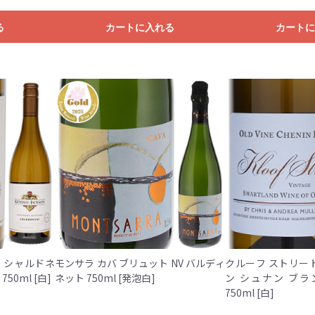
る
カートに入れる
カートに
 シャルドネ
モンサラ カバ ブリュット NV バルディ
クルーフ ストリート
2024 ケンダル ジャクソン 750ml [白]
ネット 750ml [発泡白]
ン シュナン ブラン
750ml [白]