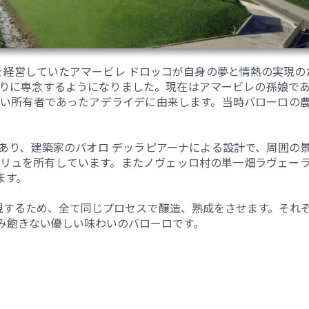
社を経営していたアマービレ ドロッコが自身の夢と情熱の実現の
りに専念するようになりました。現在はアマービレの孫娘で
の古い所有者であったアデライデに由来します。当時バローロの
あり、建築家のパオロ デッラピアーナによる設計で、周囲の景
クリュを所有しています。またノヴェッロ村の単一畑ラヴェー
ます。
現するため、全て同じプロセスで醸造、熟成をさせます。それ
み飽きない優しい味わいのバローロです。