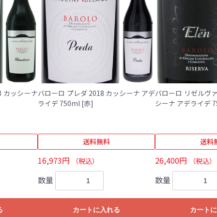
8 カッシーナ
バローロ プレダ 2018 カッシーナ アデ
バローロ リゼルヴァ 
ライデ 750ml [赤]
送料無料
送料
16,973円
26,400円
（税込）
（税込）
数量
数量
る
カートに入れる
カートに