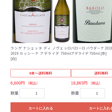
ランゲ ナシェッタ ディ ノヴェッロ
バローロ バウダーナ 201
2019 カッシーナ アデライデ 750ml
アデライデ 750ml [赤]
[白]
6本～送料無料
送料無料
6,600円
18,865円
（税込）
（税込）
数量
数量
カートに入れる
カートに入れ