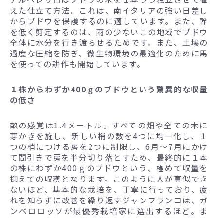
えた仕立て方法。これは、南イタリアの強い日差し
からブドウを保護するのに適しています。また、幹
を低く剪定するのは、雨の少ないこの地域でブドウ
全体に水分を行き渡らせるためです。また、土壌の
過度な圧縮を防ぎ、微生物環境の最適化のために馬
を使っての耕作も開始しています。
１株からわずか400ｇのブドウという驚異的な収量
の低さ
畝の感覚は1.4メートル。すべての畑や全ての木に
芽かきを施し、新しい梢の数を4つに均一化し、１
つの梢につける房を2つに制限し、6月～7月にかけ
て間引きで房を半分切り落とすため、最終的に１本
の株にわずか400ｇのブドウという、極めて収量を
抑えての収穫となります。このように人が真似でき
ないほど、基本的な栽培を、丁寧に行っており、疲
れを知らずに改善を繰り返すジャンフランコは、ガ
ンベロロッソが最優秀栽培家に選出するほど。ま