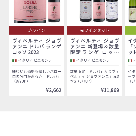
赤ワイン
赤ワインセット
ヴィベルティ ジョヴ
ヴィベルティ ジョヴ
イ
ァンニ ドルバ ランゲ
ァンニ 新登場＆数量
「
ロッソ 2023
限定ランゲ ロッソ
ッ
「ドルバ」入り！バロ
イタリア ピエモンテ
イタリア ピエモンテ
ーロ村で100年以上続
く歴史的生産者「ヴィ
味わいも価格も優しいバロー
数量限定「ドルバ」入りヴィ
イタ
ベルティ ジョヴァン
ロの名門が造る赤「ドルバ」
ベルティ ジョヴァンニ」赤3
ーヴ
ニ」赤3本セット
（8/7UP）
本S（8/7UP）
（8/
¥2,662
¥11,869