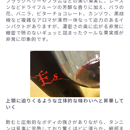
ブラックベリーやプラムなどの黒い果実に、レーズ
ンなどドライフルーツの芳醇な香りに加え、バラの
花、バニラ、ビターチョコレート、カンゾウ、黒胡
椒など複雑なアロマが渾然一体なって迫力のあるイ
ンパクトがありますが、濃密さの奥に広がる非常に
緻密で隙のないギュッと詰まったクールな果実感が
非常に印象的です。
上顎に迫りくるような立体的な味わいへと昇華して
いく
飲むと圧倒的なボディの強さがありながら、タンニ
ンは見事に完熟しており驚くほどに滑らか。細部ま