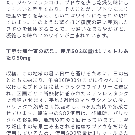
た、ジャンフランコは、ブドウを少し乾燥気味にし
てもよいと考えており、そのことが、ブドウにより
糖度や香りを与え、ひいてはワインにもそれが現れ
ています。このような驚くほど糖度の高い完熟した
ブドウを使用することで、段違いなまろやかさと、
凝縮した味わいのワインが生まれています。
丁寧な畑仕事の結果、使用SO2総量は1リットルあ
たり50mg
収穫、この地域の暑い日中を避けるために、日の出
とともに始まり、午前10時30分までに行われます。
収穫したブドウは冷蔵トラックでワイナリーに運ば
れ、区画ごとに断熱材に巻かれたステンレスタンク
で発酵させます。平均3週間のマセラシオンの後、
バリックで熟成させ瓶詰めし、6ヶ月瓶内で熟成さ
せています。醸造中のSO2使用は、発酵時、バリッ
クへの移動時、瓶詰め前の３回行っています。丁寧
な畑仕事の結果生み出される健康なブドウをだけを
使用しているため、使用SO2総量は1リットルあた