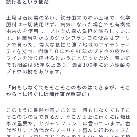
続けるという使命
土壌は石灰岩の多い、鉄分由来の赤い土壌で、化学
肥料は一切使用せず、病気になった場合でも有機物
由来のを使用し、ブドウの樹の負担を減らしていま
す。創業当初からのジャンフランコの使命はプーリ
アで育った、偉大な個性と強い地域のアイデンティ
ティを持つ、樹齢５０年から90年のブドウの樹から
ワインを造り続けるということだったため、若い畑
でも樹齢は55年以上あり、最高100年に近い樹齢の
ブドウの樹もあります。
「何もしなくてもそこそこのものはできるが、そこ
から上に行くには畑仕事が重要だ」
このように樹齢が高いことは「何もしなくてもそこ
そこのものはできるが、そこから上に行くには畑仕
事が重要だ」とジャンフランコは言っています。古
代ギリシア時代からプーリアで盛んに行われてきた
アルベレッロはブドウの木を１本づつ独立させて植