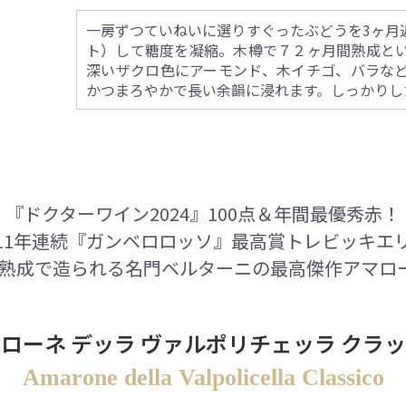
一房ずつていねいに選りすぐったぶどうを3ヶ月
ト）して糖度を凝縮。木樽で７２ヶ月間熟成と
深いザクロ色にアーモンド、木イチゴ、バラな
かつまろやかで長い余韻に浸れます。しっかりし
『ドクターワイン2024』100点＆年間最優秀赤！
11年連続『ガンベロロッソ』最高賞トレビッキエ
熟成で造られる名門ベルターニの最高傑作アマロー
ローネ デッラ ヴァルポリチェッラ クラ
Amarone della Valpolicella Classico