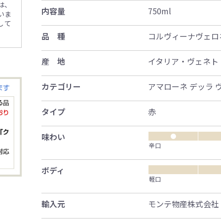
は、
内容量
750ml
いま
して
品 種
コルヴィーナヴェロ
産 地
イタリア・ヴェネト
カテゴリー
アマローネ デッラ 
タイプ
赤
味わい
●
辛口
ボディ
軽口
輸入元
モンテ物産株式会社