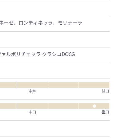
ネーゼ、ロンディネッラ、モリナーラ
ヴァルポリチェッラ クラシコDOCG
中辛
甘口
●
中口
重口