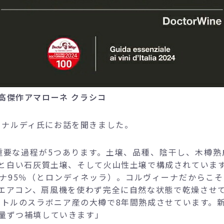
高傑作アマローネ クラシコ
 ロナルディ氏にお話を聞きました。
重要な過程が5つあります。土壌、品種、陰干し、木樽熟
と白い石灰質土壌、そして火山性土壌で構成されていま
ナ95％（とロンディネッラ）。コルヴィーナだからこ
エアコン、扇風機を使わず完全に自然な状態で乾燥させ
リットルのスラボニア産の大樽で8年間熟成させています。
量ずつ補填していきます」