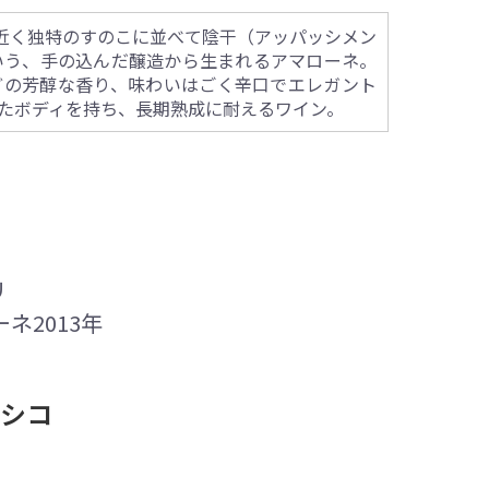
近く独特のすのこに並べて陰干（アッパッシメン
いう、手の込んだ醸造から生まれるアマローネ。
どの芳醇な香り、味わいはごく辛口でエレガント
たボディを持ち、長期熟成に耐えるワイン。
リ
ネ2013年
ッシコ