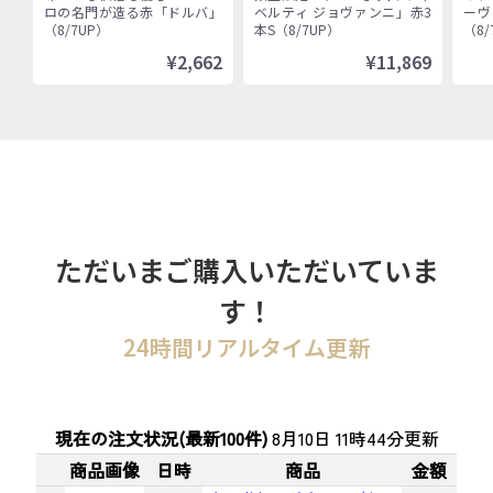
ベルティ ジョヴァン
ロの名門が造る赤「ドルバ」
ベルティ ジョヴァンニ」赤3
ーヴ
ニ」赤3本セット
（8/7UP）
本S（8/7UP）
（8/
¥2,662
¥11,869
ただいまご購入いただいていま
す！
24時間リアルタイム更新