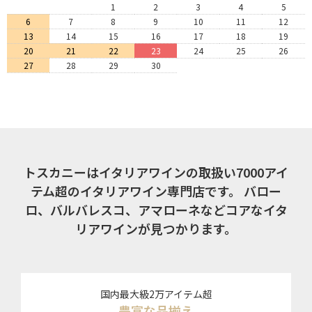
1
2
3
4
5
6
7
8
9
10
11
12
13
14
15
16
17
18
19
20
21
22
23
24
25
26
27
28
29
30
トスカニーはイタリアワインの取扱い7000アイ
テム超のイタリアワイン専門店です。
バロー
ロ、バルバレスコ、アマローネなどコアなイタ
リアワインが見つかります。
国内最大級2万アイテム超
豊富な品揃え