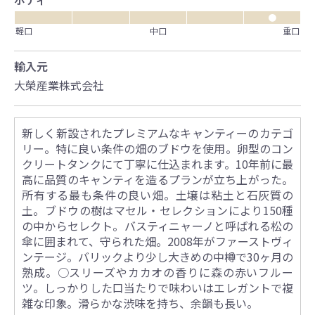
●
軽口
中口
重口
輸入元
大榮産業株式会社
新しく新設されたプレミアムなキャンティーのカテゴ
リー。特に良い条件の畑のブドウを使用。卵型のコン
クリートタンクにて丁寧に仕込まれます。10年前に最
高に品質のキャンティを造るプランが立ち上がった。
所有する最も条件の良い畑。土壌は粘土と石灰質の
土。ブドウの樹はマセル・セレクションにより150種
の中からセレクト。バスティニャーノと呼ばれる松の
傘に囲まれて、守られた畑。2008年がファーストヴィ
ンテージ。バリックより少し大きめの中樽で30ヶ月の
熟成。○スリーズやカカオの香りに森の赤いフルー
ツ。しっかりした口当たりで味わいはエレガントで複
雑な印象。滑らかな渋味を持ち、余韻も長い。