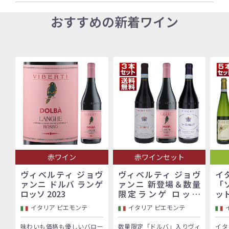
おすすめの新着ワイン
赤ワイン
赤ワインセット
ヴィベルティ ジョヴ
ヴィベルティ ジョヴ
イ
ァンニ ドルバ ランゲ
ァンニ 新登場＆数量
「
ロッソ 2023
限定ランゲ ロッソ
ッ
「ドルバ」入り！バロ
イタリア ピエモンテ
イタリア ピエモンテ
ーロ村で100年以上続
く歴史的生産者「ヴィ
味わいも価格も優しいバロー
数量限定「ドルバ」入りヴィ
イタ