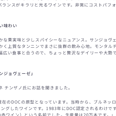
バランスがキラリと光るワインです。非常にコストパフ
い味わい
かな果実味と少しスパイシーなニュアンス。サンジョヴ
かく上質なタンニンでまさに抜群の飲み心地。モンタル
幅広い食事と合うので、ちょっと贅沢なデイリーや大勢
ンジョヴェーゼ」
ーネ チンザノ氏にお話を聞きました。
、現在のDOCの原型となっています。当時から、ブルネッ
ングしたワインです。1983年にDOC認定されるわけで
の赤ワイン）という名前でした。生産量は20万本です。」