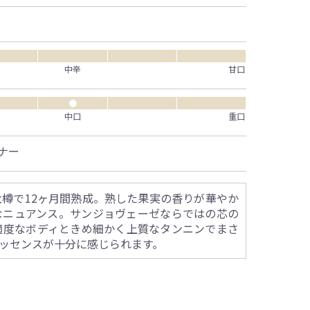
中辛
甘口
●
中口
重口
ナー
樽で12ヶ月間熟成。熟した果実の香りが華やか
なニュアンス。サンジョヴェーゼならではの芯の
適度なボディときめ細かく上質なタンニンでまさ
ッセンスが十分に感じられます。