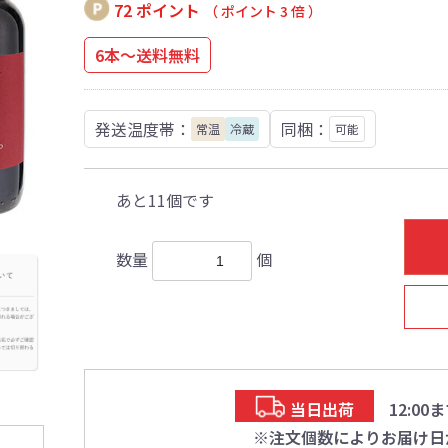
72 ポイント
（ ポイント 3 倍 ）
6本～送料無料
発送温度帯：
同梱：
常温
冷蔵
可能
あと11個です
数量
個
当日出荷
12:0
※注文個数によりお届け日