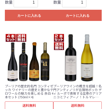
数量
数量
カートに入れる
カートに入れる
プーリアの歴史的名門 コンティゼ
プーリアワインの概念を超越！名
ッカ ワイナリーの歴史と豊かなテ
門アンティノリが丘陵地ボッカ デ
ロワールの魅力を楽しめる 赤白 4
ィ ルーポで表現する圧巻のアリア
本セット (750ml×4)
ニコとフィアーノ！トルマレスカ
赤白2本セット (750ml×2) アリア
ーニコ
送料無料
送料無料