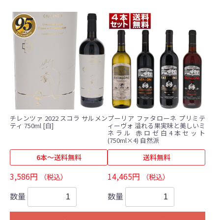
チレンツァ 2022 スコラ サルメン
プーリア ファタローネ プリミテ
ティ 750ml [白]
ィーヴォ 溢れる果実味と美しいミ
ネラル 赤ロゼ白4本セット
(750ml×4) 自然派
6本～送料無料
送料無料
3,586円
14,465円
（税込）
（税込）
数量
数量