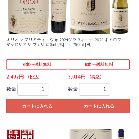
オリオン プリミティーヴォ 2024
グラヴィーナ 2024 ボトロマーニ
マッセリア リ ヴェリ 750ml [赤]
ョ 750ml [白]
6本～送料無料
6本～送料無料
2,497円
3,014円
（税込）
（税込）
数量
数量
カートに入れる
カートに入れる