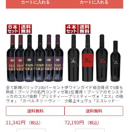
カートに入れる
カートに入れる
全て新樽バリック100パーセント
伊ワインガイド総合得点で5度も
熟成！プーリアの名門コンティゼ
第1位獲得！プーリアのモンスタ
ッカのコスパ抜群「プリミティー
ープリミティーヴォ「エス」の極
ヴォ」「カベルネソーヴィニョ
少最上キュヴェ「エスレッド」が
ン」「メルロー」6本セット
入った4本セット (750ml×4)
(750ml×6)
送料無料
送料無料
11,341円
72,193円
（税込）
（税込）