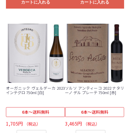
カートに入れる
カートに入れる
オーガニック ヴェルデーカ 2023
ソルソ アンティーコ 2022 ナタリ
インテグロ 750ml [白]
ーノ デル プレーテ 750ml [赤]
6本～送料無料
6本～送料無料
1,705円
3,465円
（税込）
（税込）