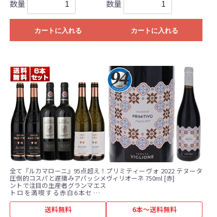
数量
数量
カートに入れる
カートに入れる
全て『ルカマローニ』95点超え！
プリミティーヴォ 2022 テヌータ
圧倒的コスパと遅摘みアパッシメ
ヴィリオーネ 750ml [赤]
ントで注目の生産者グランマエス
トロを満喫する赤白6本セット
(750ml×6)
送料無料
6本～送料無料