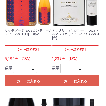
セッテ メージ 2022 カンティーナ
ネプリカ ネグロアマーロ 2023 ト
ジアラ 750ml [白] 自然派
ルマレスカ (アンティノリ) 750ml
[赤]
6本～送料無料
6本～送料無料
5,192円
1,837円
（税込）
（税込）
数量
数量
カートに入れる
カートに入れる