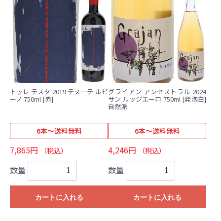
トッレ テスタ 2019 テヌーテ ルビ
グライアン アンセストラル 2024
ーノ 750ml [赤]
サン ルッジエーロ 750ml [発泡白]
自然派
6本～送料無料
6本～送料無料
7,865円
4,246円
（税込）
（税込）
数量
数量
カートに入れる
カートに入れる