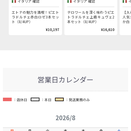
イタリア 確認
イタリア 確認
ェ赤白ロゼ3本セット
エトナの魅力を満喫！ピエト
テロワールを深く味わうピエ
【入
ラドルチェ赤白ロゼ3本セッ
トラドルチェ上級キュヴェ2
人気
ト（8/4UP）
本セット（8/4UP）
か白（
¥10,197
¥16,610
営業日カレンダー
：店休日
：本日
：発送業務のみ
2026/8
日
月
火
水
木
金
土