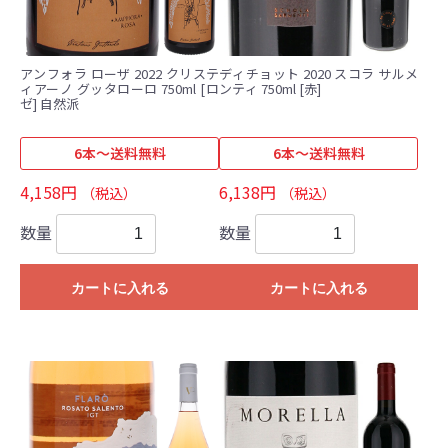
アンフォラ ローザ 2022 クリステ
ディチョット 2020 スコラ サルメ
ィアーノ グッタローロ 750ml [ロ
ンティ 750ml [赤]
ゼ] 自然派
6本～送料無料
6本～送料無料
4,158円
6,138円
（税込）
（税込）
数量
数量
カートに入れる
カートに入れる