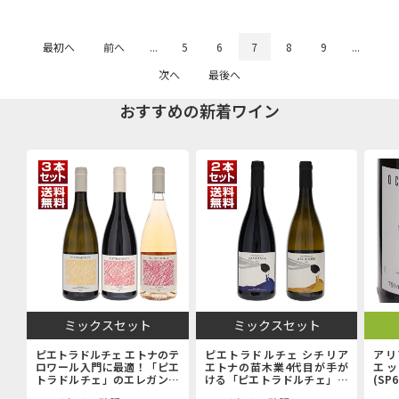
最初へ
前へ
...
5
6
7
8
9
...
次へ
最後へ
おすすめの新着ワイン
ミックスセット
ミックスセット
ピエトラドルチェ エトナのテ
ピエトラドルチェ シチリア
アリ
ロワール入門に最適！「ピエ
エトナの苗木業4代目が手が
エッ
トラドルチェ」のエレガンス
ける「ピエトラドルチェ」上
(SP
を堪能するエントリーキュヴ
級キュヴェ赤白2本セット