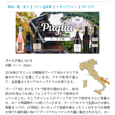
商品一覧
全て
|
ワイン生産者
|
イタリアワイン
|
プーリア
プーリア州について
州都 バーリ（Bari）
2024年G7サミットの開催地プーリア州はイタリア半
島のかかとに位置している州。ブドウ栽培が盛ん
で、生産量はイタリアのトップクラスを誇ります。
プーリア州におけるブドウ栽培の歴史は古く、紀元
前2000年よりも前にフェニキア人がブドウ栽培を行
っていました。そしてギリシャ人がプーリアのブドウ栽培をさらに発展さ
せ、ローマ帝国時代へと続いていきます。プーリアのブドウ生産はその後も
発展をつづけ、19世紀にヨーロッパで猛威を振るったフィロキセラの被害
を受けた諸外国に向けてプーリアからワインが大量に輸出されるなど、ヨー