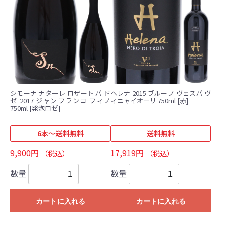
シモーナ ナターレ ロザート パ ド
ヘレナ 2015 ブルーノ ヴェスパ ヴ
ゼ 2017 ジャンフランコ フィノ
ィニャイオーリ 750ml [赤]
750ml [発泡ロゼ]
6本～送料無料
送料無料
9,900円
17,919円
（税込）
（税込）
数量
数量
カートに入れる
カートに入れる