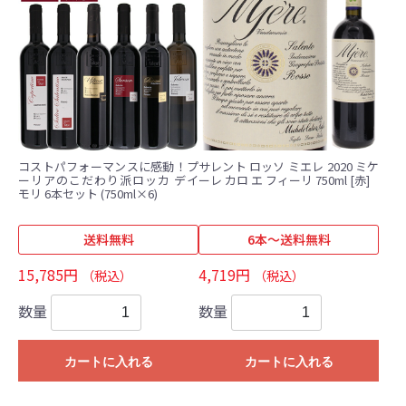
コストパフォーマンスに感動！プ
サレント ロッソ ミエレ 2020 ミケ
ーリアのこだわり派ロッカ デイ
ーレ カロ エ フィーリ 750ml [赤]
モリ 6本セット (750ml×6)
送料無料
6本～送料無料
15,785円
4,719円
（税込）
（税込）
数量
数量
カートに入れる
カートに入れる