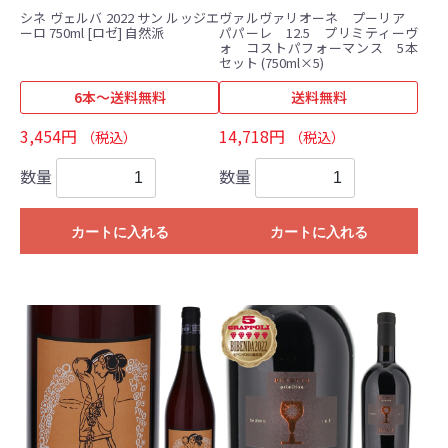
シネ ヴェルバ 2022 サン ルッジエ
ヴァルヴァリオーネ プーリア
ーロ 750ml [ロゼ] 自然派
パパーレ 12.5 プリミティーヴ
ォ コストパフォーマンス 5本
セット (750ml×5)
6本～送料無料
送料無料
3,454円
14,718円
（税込）
（税込）
数量
数量
カートに入れる
カートに入れる