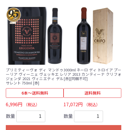
プリミティーヴォ ディ マンドゥ
3000ml ネーロ ディ トロイア プー
ーリア ヴィーニェ ヴェッキエ レ
リア 2013 カンティーナ クリフォ
ジェンダ 2021 ヴィニエティ デル
[赤][同梱不可]
サレント 750ml [赤]
6本～送料無料
送料無料
6,996円
17,072円
（税込）
（税込）
数量
数量