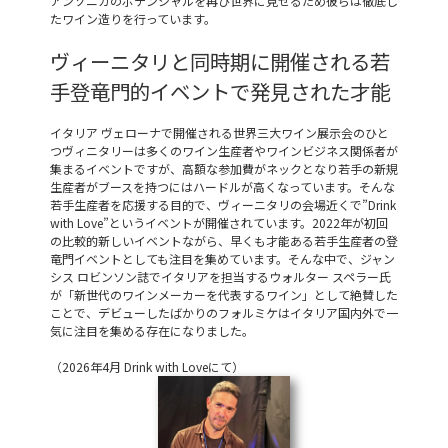
アンソニカのポテンシャルを再び世界に見せるため彼らは徹底し
たワイン造りを行っています。
ヴィーニタリと同時期に開催される若
手登竜門的イベントで発見された才能
イタリア ヴェローナで開催される世界三大ワイン展示会のひと
つヴィニタリーは多くのワイン生産者やワインビジネス関係者が
集まるイベントですが、高額な参加費がネックとなり若手の新規
生産者がブースを持つにはハードルが高くなっています。そんな
若手生産者を応援する目的で、ヴィーニタリの会場近くで”Drink
with Love”というイベントが開催されています。2022年が初回
の比較的新しいイベントながら、早くも才能ある若手生産者の登
竜門イベントとしても注目を集めています。そんな中で、ジャン
シス ロビンソン誌でイタリアを担当するウォルター スペラー氏
が「新世代のワインメーカーを代表するワイン」として絶賛した
ことで、デビューしたばかりのフォルミケはイタリア国内外で一
気に注目を集める存在になりました。
（2026年4月 Drink with Loveにて）