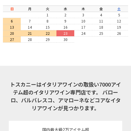
日
月
火
水
木
金
土
1
2
3
4
5
6
7
8
9
10
11
12
13
14
15
16
17
18
19
20
21
22
23
24
25
26
27
28
29
30
トスカニーはイタリアワインの取扱い7000アイ
テム超のイタリアワイン専門店です。
バロー
ロ、バルバレスコ、アマローネなどコアなイタ
リアワインが見つかります。
国内最大級2万アイテム超