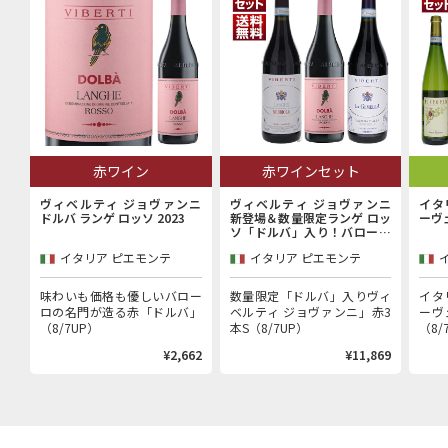
赤ワイン
赤ワインセット
ヴィベルティ ジョヴァンニ
ヴィベルティ ジョヴァンニ
イタ
ドルバ ランゲ ロッソ 2023
新登場＆数量限定ランゲ ロッ
ーヴ
ソ「ドルバ」入り！バローロ
村で100年以上続く歴史的生
イタリア ピエモンテ
イタリア ピエモンテ
産者「ヴィベルティ ジョヴァ
ンニ」赤3本セット
味わいも価格も優しいバロー
数量限定「ドルバ」入りヴィ
イタ
ロの名門が造る赤「ドルバ」
ベルティ ジョヴァンニ」赤3
ーヴ
（8/7UP）
本S（8/7UP）
（8/
¥2,662
¥11,869