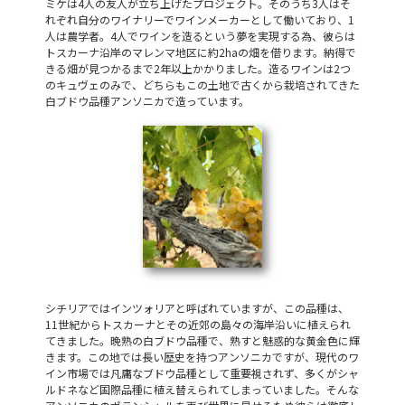
ミケは4人の友人が立ち上げたプロジェクト。そのうち3人はそ
れぞれ自分のワイナリーでワインメーカーとして働いており、1
人は農学者。4人でワインを造るという夢を実現する為、彼らは
トスカーナ沿岸のマレンマ地区に約2haの畑を借ります。納得で
きる畑が見つかるまで2年以上かかりました。造るワインは2つ
のキュヴェのみで、どちらもこの土地で古くから栽培されてきた
白ブドウ品種アンソニカで造っています。
シチリアではインツォリアと呼ばれていますが、この品種は、
11世紀からトスカーナとその近郊の島々の海岸沿いに植えられ
てきました。晩熟の白ブドウ品種で、熟すと魅惑的な黄金色に輝
きます。この地では長い歴史を持つアンソニカですが、現代のワ
イン市場では凡庸なブドウ品種として重要視されず、多くがシャ
ルドネなど国際品種に植え替えられてしまっていました。そんな