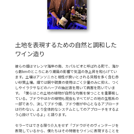
土地を表現するための自然と調和した
ワイン造り
彼らの畑はマレンマ海岸の南、カパルビオと呼ばれる町で、海か
ら数kmのところにあり潮風の影響で気温の急上昇を和らげてい
ます。土壌はアンソニカと相性が良いとされる貝殻を多く含む赤
い砂質土壌。畑では銅や硫黄の使用はごく少量のみに抑え、つく
しやイラクサなどのハーブの抽出液を用いて病害を防いでいま
す。「僕らはこの土地の植物が自然な均衡を保つことを重要視し
ている。ブドウやほかの植物も昆虫もすべてがこの地の生態系の
一部であり、決してブドウ畑、ブドウ樹が中心となるアプローチ
は行わない。より全体的なシステムとしてのアプローチをするよ
う心掛けているよ」と語ります。
セラーではできる限り介入をせず「ブドウがそのヴィンテージを
表現しているから、僕たちはその特徴をワインに表現することを