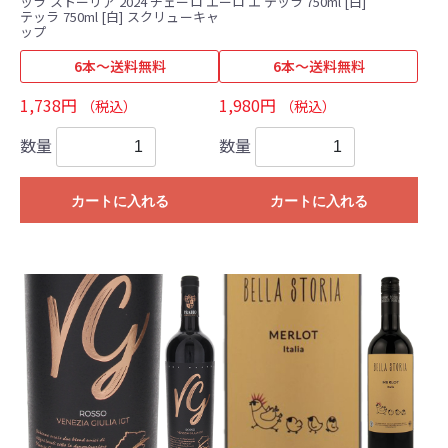
ッラ ストーリア 2024 チェーロ エ
ーロ エ テッラ 750ml [白]
テッラ 750ml [白] スクリューキャ
ップ
6本～送料無料
6本～送料無料
1,738円
1,980円
（税込）
（税込）
数量
数量
カートに入れる
カートに入れる