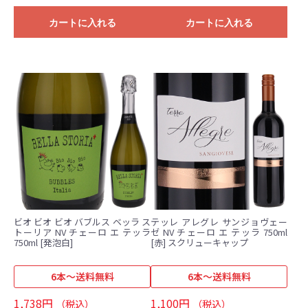
カートに入れる
カートに入れる
ビオ ビオ ビオ バブルス ベッラ ス
テッレ アレグレ サンジョヴェー
トーリア NV チェーロ エ テッラ
ゼ NV チェーロ エ テッラ 750ml
750ml [発泡白]
[赤] スクリューキャップ
6本～送料無料
6本～送料無料
1,738円
1,100円
（税込）
（税込）