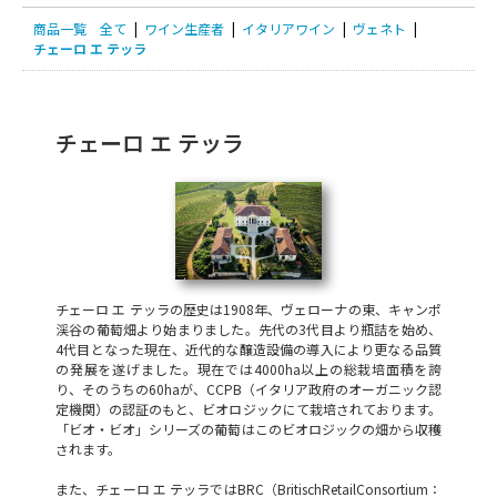
商品一覧
全て
|
ワイン生産者
|
イタリアワイン
|
ヴェネト
|
チェーロ エ テッラ
チェーロ エ テッラ
チェーロ エ テッラの歴史は1908年、ヴェローナの東、キャンポ
渓谷の葡萄畑より始まりました。先代の3代目より瓶詰を始め、
4代目となった現在、近代的な醸造設備の導入により更なる品質
の発展を遂げました。現在では4000ha以上の総栽培面積を誇
り、そのうちの60haが、CCPB（イタリア政府のオーガニック認
定機関）の認証のもと、ビオロジックにて栽培されております。
「ビオ・ビオ」シリーズの葡萄はこのビオロジックの畑から収穫
されます。
また、チェーロ エ テッラではBRC（BritischRetailConsortium：