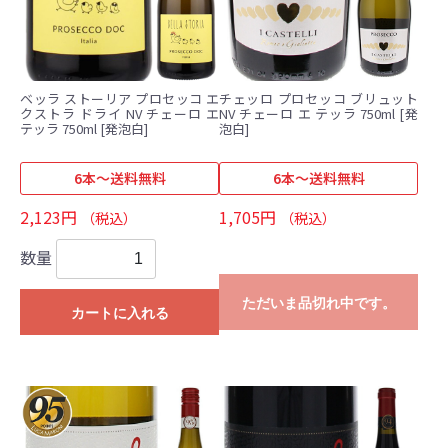
ベッラ ストーリア プロセッコ エ
チェッロ プロセッコ ブリュット
クストラ ドライ NV チェーロ エ
NV チェーロ エ テッラ 750ml [発
テッラ 750ml [発泡白]
泡白]
6本～送料無料
6本～送料無料
2,123円
1,705円
（税込）
（税込）
数量
ただいま品切れ中です。
カートに入れる