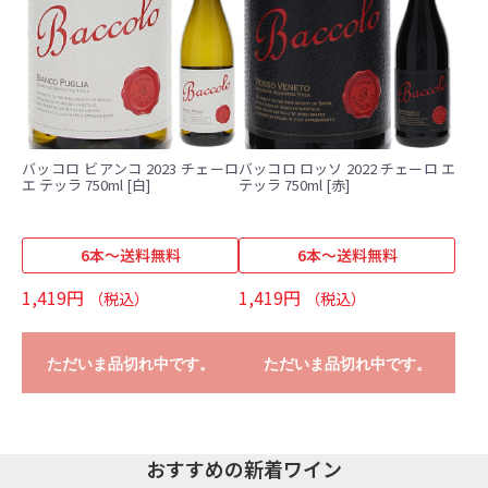
バッコロ ビアンコ 2023 チェーロ
バッコロ ロッソ 2022 チェーロ エ
エ テッラ 750ml [白]
テッラ 750ml [赤]
6本～送料無料
6本～送料無料
1,419円
1,419円
（税込）
（税込）
ただいま品切れ中です。
ただいま品切れ中です。
おすすめの新着ワイン