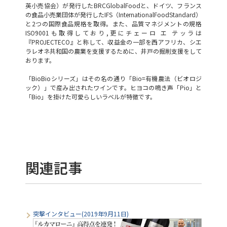
英小売協会）が発行したBRCGlobalFoodと、ドイツ、フランス
の食品小売業団体が発行したIFS（InternationalFoodStandard）
と2つの国際食品規格を取得。また、品質マネジメントの規格
ISO9001も取得しており,更にチェーロ エ テッラは
『PROJECTECO』と称して、収益金の一部を西アフリカ、シエ
ラレオネ共和国の農業を支援するために、井戸の掘削支援をして
おります。
「BioBioシリーズ」はその名の通り「Bio=有機農法（ビオロジ
ック）」で産み出されたワインです。ヒヨコの鳴き声「Pio」と
「Bio」を掛けた可愛らしいラベルが特徴です。
関連記事
突撃インタビュー(2019年9月11日)