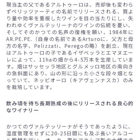
現当主の父であるアルトゥーロは、売却後も変わら
ずペリッツァーティの名前でリリースされる、質よ
り量や効率を重視したワインを目の当たりにし、失
われゆくヴァルテッリーナのワインの伝統を憂い、
そしてそのかつての名声の復権を願い、1984年に
AR.PE.PE.（自身の名前であるArturoに、父方と母
方の名字、Pelizzati、Peregoの略）を創立、現在
はアルトゥーロの子であるイザベッラとエマヌエー
レによって、11haの畑から4-5万本を生産していま
す。畑はサッセッラ地区とグルメッロ地区の南向き
の急斜面にあり、山の形に沿った小さな段々畑とな
っていて、ネッビオーロ（キアヴェンナスカ）のみ
を栽培しています。
飲み頃を待ち長期熟成の後にリリースされる良心的
なワイナリー
かつてのヴァルテッリーナがそうであったように、
温度管理をせずに20-25日間にも及ぶ長いアルコー
ル醗酵を行い、オーク、栗やアカシア製の大樽での