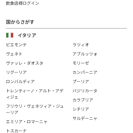
飲食店様ログイン
国からさがす
イタリア
ピエモンテ
ラツィオ
ヴェネト
アブルッツォ
ヴァッレ・ダオスタ
モリーゼ
リグーリア
カンパーニア
ロンバルディア
プーリア
トレンティーノ・アルト・アデ
バジリカータ
ィジェ
カラブリア
フリウリ・ヴェネツィア・ジュ
シチリア
ーリア
サルデーニャ
エミリア・ロマーニャ
トスカーナ