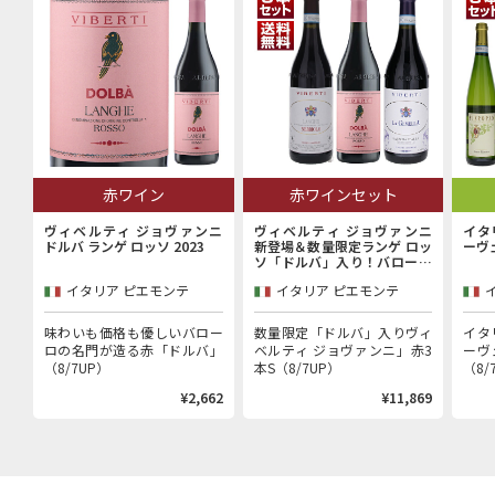
赤ワイン
赤ワインセット
ヴィベルティ ジョヴァンニ
ヴィベルティ ジョヴァンニ
イタ
ドルバ ランゲ ロッソ 2023
新登場＆数量限定ランゲ ロッ
ーヴ
ソ「ドルバ」入り！バローロ
村で100年以上続く歴史的生
イタリア ピエモンテ
イタリア ピエモンテ
産者「ヴィベルティ ジョヴァ
ンニ」赤3本セット
味わいも価格も優しいバロー
数量限定「ドルバ」入りヴィ
イタ
ロの名門が造る赤「ドルバ」
ベルティ ジョヴァンニ」赤3
ーヴ
（8/7UP）
本S（8/7UP）
（8/
¥2,662
¥11,869