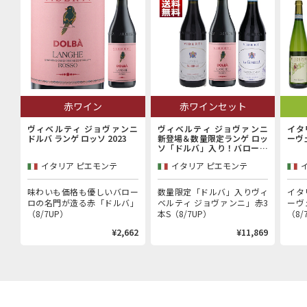
赤ワイン
赤ワインセット
ヴィベルティ ジョヴァンニ
ヴィベルティ ジョヴァンニ
イタ
ドルバ ランゲ ロッソ 2023
新登場＆数量限定ランゲ ロッ
ーヴ
ソ「ドルバ」入り！バローロ
村で100年以上続く歴史的生
イタリア ピエモンテ
イタリア ピエモンテ
産者「ヴィベルティ ジョヴァ
ンニ」赤3本セット
味わいも価格も優しいバロー
数量限定「ドルバ」入りヴィ
イタ
ロの名門が造る赤「ドルバ」
ベルティ ジョヴァンニ」赤3
ーヴ
（8/7UP）
本S（8/7UP）
（8/
¥2,662
¥11,869