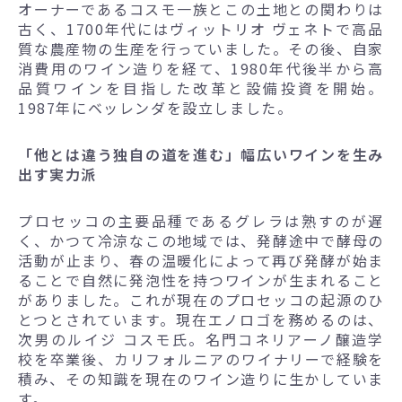
オーナーであるコスモ一族とこの土地との関わりは
古く、1700年代にはヴィットリオ ヴェネトで高品
質な農産物の生産を行っていました。その後、自家
消費用のワイン造りを経て、1980年代後半から高
品質ワインを目指した改革と設備投資を開始。
1987年にベッレンダを設立しました。
「他とは違う独自の道を進む」幅広いワインを生み
出す実力派
プロセッコの主要品種であるグレラは熟すのが遅
く、かつて冷涼なこの地域では、発酵途中で酵母の
活動が止まり、春の温暖化によって再び発酵が始ま
ることで自然に発泡性を持つワインが生まれること
がありました。これが現在のプロセッコの起源のひ
とつとされています。現在エノロゴを務めるのは、
次男のルイジ コスモ氏。名門コネリアーノ醸造学
校を卒業後、カリフォルニアのワイナリーで経験を
積み、その知識を現在のワイン造りに生かしていま
す。