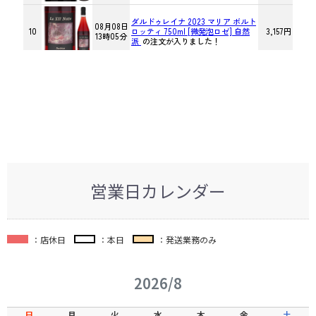
営業日カレンダー
：店休日
：本日
：発送業務のみ
2026/8
日
月
火
水
木
金
土