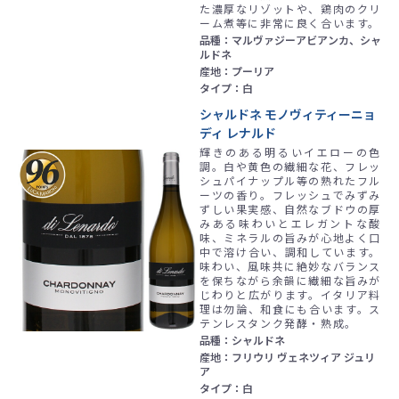
た濃厚なリゾットや、鶏肉のクリ
ーム煮等に非常に良く合います。
品種：マルヴァジーアビアンカ、シャ
ルドネ
産地：プーリア
タイプ：白
シャルドネ モノヴィティーニョ
ディ レナルド
輝きのある明るいイエローの色
調。白や黄色の繊細な花、フレッ
シュパイナップル等の熟れたフル
ーツの香り。フレッシュでみずみ
ずしい果実感、自然なブドウの厚
みある味わいとエレガントな酸
味、ミネラルの旨みが心地よく口
中で溶け合い、調和しています。
味わい、風味共に絶妙なバランス
を保ちながら余韻に繊細な旨みが
じわりと広がります。イタリア料
理は勿論、和食にも合います。ス
テンレスタンク発酵・熟成。
品種：シャルドネ
産地：フリウリ ヴェネツィア ジュリ
ア
タイプ：白