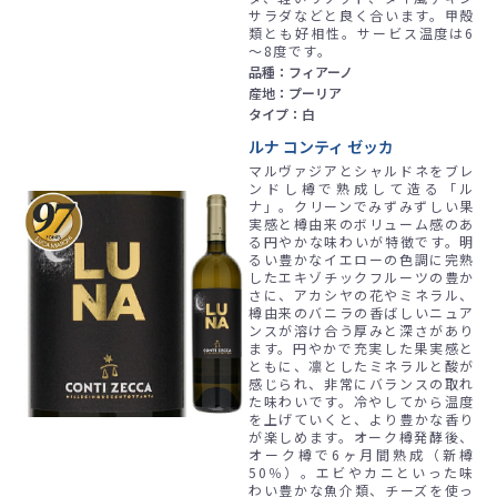
サラダなどと良く合います。甲殻
類とも好相性。サービス温度は6
～8度です。
品種：フィアーノ
産地：プーリア
タイプ：白
ルナ コンティ ゼッカ
マルヴァジアとシャルドネをブレ
ンドし樽で熟成して造る「ル
ナ」。クリーンでみずみずしい果
実感と樽由来のボリューム感のあ
る円やかな味わいが特徴です。明
るい豊かなイエローの色調に完熟
したエキゾチックフルーツの豊か
さに、アカシヤの花やミネラル、
樽由来のバニラの香ばしいニュア
ンスが溶け合う厚みと深さがあり
ます。円やかで充実した果実感と
ともに、凛としたミネラルと酸が
感じられ、非常にバランスの取れ
た味わいです。冷やしてから温度
を上げていくと、より豊かな香り
が楽しめます。オーク樽発酵後、
オーク樽で6ヶ月間熟成（新樽
50％）。エビやカニといった味
わい豊かな魚介類、チーズを使っ