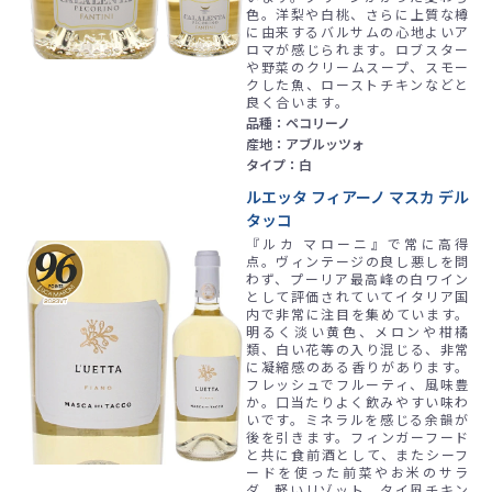
色。洋梨や白桃、さらに上質な樽
に由来するバルサムの心地よいア
ロマが感じられます。ロブスター
や野菜のクリームスープ、スモー
クした魚、ローストチキンなどと
良く合います。
品種：ペコリーノ
産地：アブルッツォ
タイプ：白
ルエッタ フィアーノ マスカ デル
タッコ
『ルカ マローニ』で常に高得
点。ヴィンテージの良し悪しを問
わず、プーリア最高峰の白ワイン
として評価されていてイタリア国
内で非常に注目を集めています。
明るく淡い黄色、メロンや柑橘
類、白い花等の入り混じる、非常
に凝縮感のある香りがあります。
フレッシュでフルーティ、風味豊
か。口当たりよく飲みやすい味わ
いです。ミネラルを感じる余韻が
後を引きます。フィンガーフード
と共に食前酒として、またシーフ
ードを使った前菜やお米のサラ
ダ、軽いリゾット、タイ風チキン