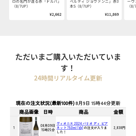
ロの名門が造る赤「ドルバ」
ベルティ ジョヴァンニ」赤3
ーヴ
（8/7UP）
本S（8/7UP）
（8/
¥2,662
¥11,869
ただいまご購入いただいていま
す！
24時間リアルタイム更新