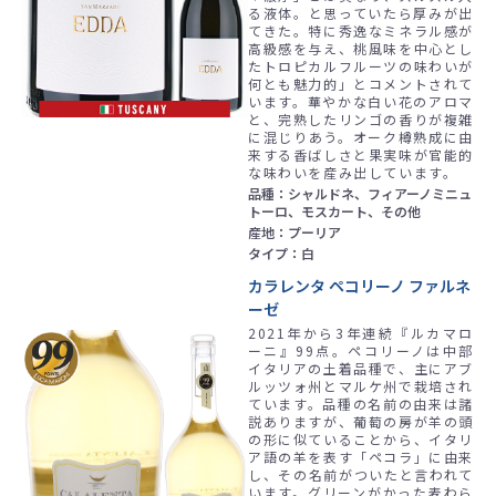
る液体。と思っていたら厚みが出
てきた。特に秀逸なミネラル感が
高級感を与え、桃風味を中心とし
たトロピカルフルーツの味わいが
何とも魅力的」とコメントされて
います。華やかな白い花のアロマ
と、完熟したリンゴの香りが複雑
に混じりあう。オーク樽熟成に由
来する香ばしさと果実味が官能的
な味わいを産み出しています。
品種：シャルドネ、フィアーノミニュ
トーロ、モスカート、その他
産地：プーリア
タイプ：白
カラレンタ ペコリーノ ファルネ
ーゼ
2021年から3年連続『ルカマロ
ーニ』99点。ペコリーノは中部
イタリアの土着品種で、主にアブ
ルッツォ州とマルケ州で栽培され
ています。品種の名前の由来は諸
説ありますが、葡萄の房が羊の頭
の形に似ていることから、イタリ
ア語の羊を表す「ペコラ」に由来
し、その名前がついたと言われて
います。グリーンがかった麦わら