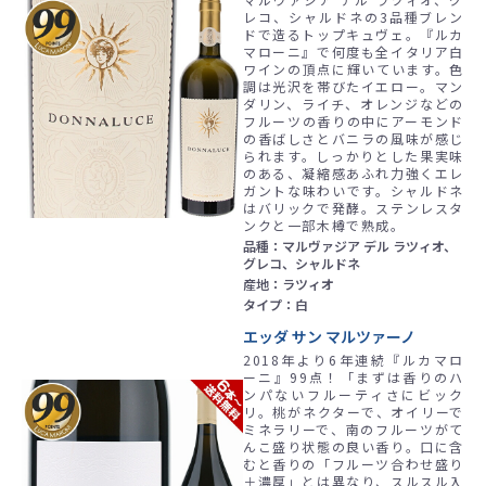
レコ、シャルドネの3品種ブレン
ドで造るトップキュヴェ。『ルカ
マローニ』で何度も全イタリア白
ワインの頂点に輝いています。色
調は光沢を帯びたイエロー。マン
ダリン、ライチ、オレンジなどの
フルーツの香りの中にアーモンド
の香ばしさとバニラの風味が感じ
られます。しっかりとした果実味
のある、凝縮感あふれ力強くエレ
ガントな味わいです。シャルドネ
はバリックで発酵。ステンレスタ
ンクと一部木樽で熟成。
品種：マルヴァジア デル ラツィオ、
グレコ、シャルドネ
産地：ラツィオ
タイプ：白
エッダ サン マルツァーノ
2018年より6年連続『ルカマロ
ーニ』99点！「まずは香りのハ
ンパないフルーティさにビック
リ。桃がネクターで、オイリーで
ミネラリーで、南のフルーツがて
んこ盛り状態の良い香り。口に含
むと香りの「フルーツ合わせ盛り
＋濃厚」とは異なり、スルスル入