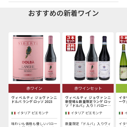
おすすめの新着ワイン
赤ワイン
赤ワインセット
ヴィベルティ ジョヴァンニ
ヴィベルティ ジョヴァンニ
イタ
ドルバ ランゲ ロッソ 2023
新登場＆数量限定ランゲ ロッ
ーヴ
ソ「ドルバ」入り！バローロ
村で100年以上続く歴史的生
イタリア ピエモンテ
イタリア ピエモンテ
産者「ヴィベルティ ジョヴァ
ンニ」赤3本セット
味わいも価格も優しいバロー
数量限定「ドルバ」入りヴィ
イタ