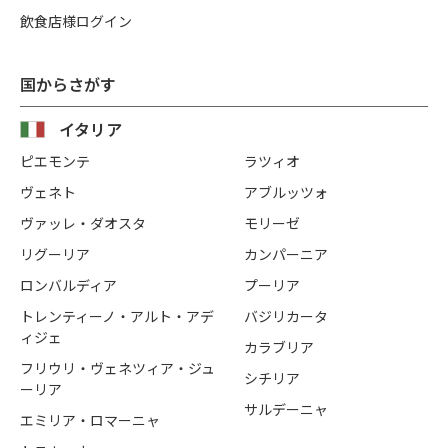
飲食店様ログイン
国からさがす
イタリア
ピエモンテ
ラツィオ
ヴェネト
アブルッツォ
ヴァッレ・ダオスタ
モリーゼ
リグーリア
カンパーニア
ロンバルディア
プーリア
トレンティーノ・アルト・アデ
バジリカータ
ィジェ
カラブリア
フリウリ・ヴェネツィア・ジュ
シチリア
ーリア
サルデーニャ
エミリア・ロマーニャ