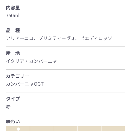
内容量
750ml
品 種
アリアーニコ、プリミティーヴォ、ピエディロッソ
産 地
イタリア・カンパーニャ
カテゴリー
カンパーニャOGT
タイプ
赤
味わい
●