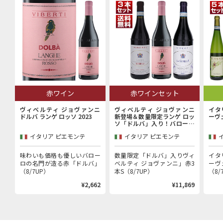
赤ワイン
赤ワインセット
ヴィベルティ ジョヴァンニ
ヴィベルティ ジョヴァンニ
イタ
ドルバ ランゲ ロッソ 2023
新登場＆数量限定ランゲ ロッ
ーヴ
ソ「ドルバ」入り！バローロ
村で100年以上続く歴史的生
イタリア ピエモンテ
イタリア ピエモンテ
産者「ヴィベルティ ジョヴァ
ンニ」赤3本セット
味わいも価格も優しいバロー
数量限定「ドルバ」入りヴィ
イタ
ロの名門が造る赤「ドルバ」
ベルティ ジョヴァンニ」赤3
ーヴ
（8/7UP）
本S（8/7UP）
（8/
¥2,662
¥11,869