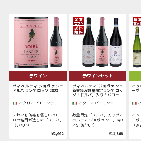
赤ワイン
赤ワインセット
ヴィベルティ ジョヴァンニ
ヴィベルティ ジョヴァンニ
イタ
ドルバ ランゲ ロッソ 2023
新登場＆数量限定ランゲ ロッ
ーヴ
ソ「ドルバ」入り！バローロ
村で100年以上続く歴史的生
イタリア ピエモンテ
イタリア ピエモンテ
産者「ヴィベルティ ジョヴァ
ンニ」赤3本セット
味わいも価格も優しいバロー
数量限定「ドルバ」入りヴィ
イタ
ロの名門が造る赤「ドルバ」
ベルティ ジョヴァンニ」赤3
ーヴ
（8/7UP）
本S（8/7UP）
（8/
¥2,662
¥11,869