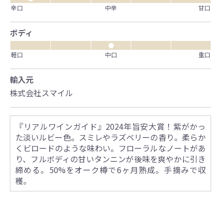
辛口
中辛
甘口
ボディ
●
軽口
中口
重口
輸入元
株式会社スマイル
『リアルワインガイド』2024年旨安大賞！紫がかっ
た淡いルビー色。スミレやラズベリーの香り。柔らか
くビロードのような味わい。フローラルなノートがあ
り、フルボディの甘いタンニンが後味を爽やかに引き
締める。50%をオーク樽で6ヶ月熟成。手摘みで収
穫。