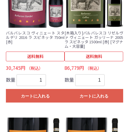
バルバレスコ ヴィニェート スタ
[木箱入り]バルバレスコ リゼルヴ
ルデリ 2016 ラ スピネッタ 750ml
ァ ヴィニェート ガッリーナ 2005
[赤]
ラ スピネッタ 1500ml [赤] [マグナ
ム・大容量]
送料無料
送料無料
30,745円
86,779円
（税込）
（税込）
数量
数量
カートに入れる
カートに入れる