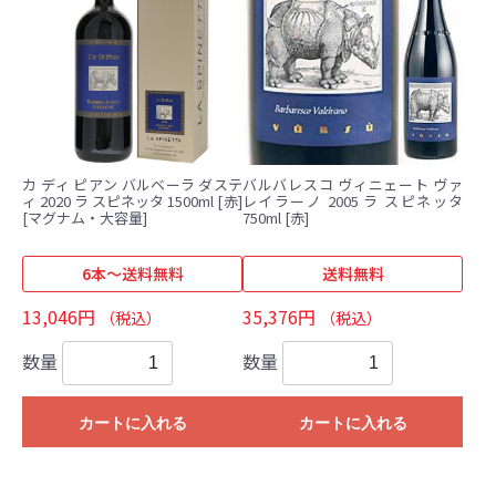
カ ディ ピアン バルベーラ ダステ
バルバレスコ ヴィニェート ヴァ
ィ 2020 ラ スピネッタ 1500ml [赤]
レイラーノ 2005 ラ スピネッタ
[マグナム・大容量]
750ml [赤]
6本～送料無料
送料無料
13,046円
35,376円
（税込）
（税込）
数量
数量
カートに入れる
カートに入れる