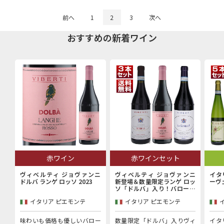
前へ
1
2
3
次へ
おすすめの新着ワイン
赤ワイン
赤ワインセット
ヴィベルティ ジョヴァンニ
ヴィベルティ ジョヴァンニ
イタ
ドルバ ランゲ ロッソ 2023
新登場＆数量限定ランゲ ロッ
ーヴ
ソ「ドルバ」入り！バローロ
村で100年以上続く歴史的生
イタリア ピエモンテ
イタリア ピエモンテ
産者「ヴィベルティ ジョヴァ
ンニ」赤3本セット
味わいも価格も優しいバロー
数量限定「ドルバ」入りヴィ
イタ