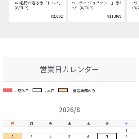
ロの名門が造る赤「ドルバ」
ベルティ ジョヴァンニ」赤3
ーヴ
（8/7UP）
本S（8/7UP）
（8/
¥2,662
¥11,869
営業日カレンダー
：店休日
：本日
：発送業務のみ
2026/8
日
月
火
水
木
金
土
1
2
3
4
5
6
7
8