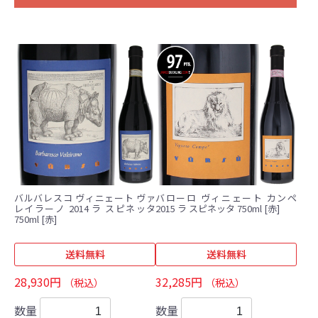
バルバレスコ ヴィニェート ヴァ
バローロ ヴィニェート カンペ
レイラーノ 2014 ラ スピネッタ
2015 ラ スピネッタ 750ml [赤]
750ml [赤]
送料無料
送料無料
28,930円
32,285円
（税込）
（税込）
数量
数量