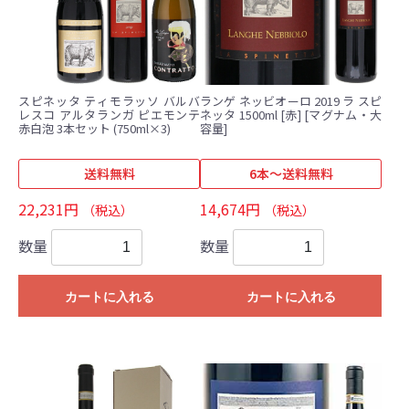
スピネッタ ティモラッソ バルバ
ランゲ ネッビオーロ 2019 ラ スピ
レスコ アルタランガ ピエモンテ
ネッタ 1500ml [赤] [マグナム・大
赤白泡 3本セット (750ml×3)
容量]
送料無料
6本～送料無料
22,231円
14,674円
（税込）
（税込）
数量
数量
カートに入れる
カートに入れる