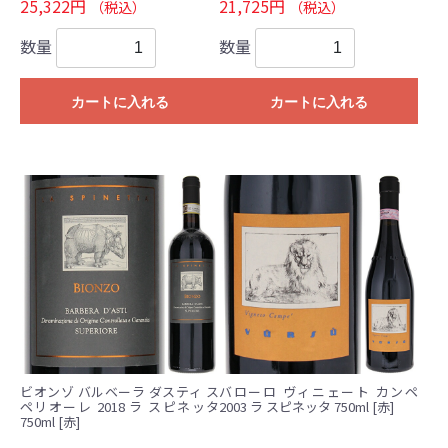
25,322円
21,725円
（税込）
（税込）
数量
数量
カートに入れる
カートに入れる
ビオンゾ バルベーラ ダスティ ス
バローロ ヴィニェート カンペ
ペリオーレ 2018 ラ スピネッタ
2003 ラ スピネッタ 750ml [赤]
750ml [赤]