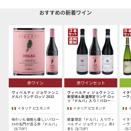
おすすめの新着ワイン
赤ワイン
赤ワインセット
ヴィベルティ ジョヴァンニ
ヴィベルティ ジョヴァンニ
イタ
ドルバ ランゲ ロッソ 2023
新登場＆数量限定ランゲ ロッ
ーヴ
ソ「ドルバ」入り！バローロ
村で100年以上続く歴史的生
イタリア ピエモンテ
イタリア ピエモンテ
産者「ヴィベルティ ジョヴァ
ンニ」赤3本セット
味わいも価格も優しいバロー
数量限定「ドルバ」入りヴィ
イタ
ロの名門が造る赤「ドルバ」
ベルティ ジョヴァンニ」赤3
ーヴ
（8/7UP）
本S（8/7UP）
（8/