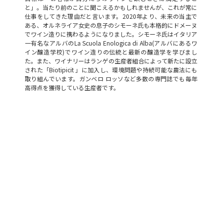
と」。当たり前のことに聞こえるかもしれませんが、これが常に
仕事をしてきた理由だと言います。2020年より、未来の当主で
ある、オルネライア女史の息子のシモーネ氏も本格的にドメーヌ
でワイン造りに携わるようになりました。シモーネ氏はイタリア
一有名なアルバのLa Scuola Enologica di Alba(アルバにあるワ
イン醸造学校)でワイン造りの伝統と最新の醸造学を学びまし
た。また、ワイナリーはランゲの生産者組合によって新たに設立
された「Biotipicit 」に加入し、環境問題や持続可能な農法にも
取り組んでいます。ガンベロ ロッソなど多数の専門誌でも毎年
高得点を獲得している生産者です。