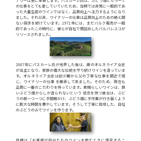
ナリーは更に革新します。パスカーレ氏は、ぶどう畑とセラーで
の仕事をとても愛していていたため、当時では非常に一般的であ
った大量生産のワインではなく、品質向上へ注力するようになり
ました。それ以来、ワイナリーの仕事は品質向上のための絶え間
ない探求を続けています。1971年には、まだバルク販売が一般
的であったこの時代に、彼らが自社で瓶詰めしたバルバレスコが
リリースされました。
2007年にパスカーレ氏が他界した後は、娘のオルネライア女史
が当主となり、家族の偉大な伝統を守り続けワインを造っていま
す。オルネライア女史は幼少期から父の丁寧な仕事を間近で感
じ、ワイナリーの仕事 を継承して来ました。そのため、現在も
品質に一番のこだわりを持っています。素晴らしいワインは、良
いぶどう畑からしか造られないという 信念を持つ彼女は、ぶど
うの樹一つ一つに手間暇かけ、ぶどう畑に手作業が行き届くよう
に膨大な時間を費やしています。そうして丁寧に栽培した、自社
のぶどうのみでワインを作ります。
目標は「お客様が自分たちのワインを飲むときに満足するこ