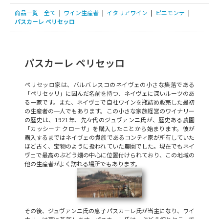
商品一覧
全て
|
ワイン生産者
|
イタリアワイン
|
ピエモンテ
|
パスカーレ ペリセッロ
パスカーレ ペリセッロ
ペリセッロ家は、バルバレスコのネイヴェの小さな集落である
「ペリセッリ」に因んだ名前を持つ、ネイヴェに深いルーツのあ
る一家です。また、ネイヴェで自社ワインを瓶詰め販売した最初
の生産者の一人でもあります。この小さな家族経営のワイナリー
の歴史は、1921年、先々代のジュヴァンニ氏が、歴史ある農園
「カッシーナ クローザ」を購入したことから始まります。彼が
購入するまではネイヴェの貴族であるコンティ家が所有していた
ほど古く、宝物のように扱われていた農園でした。現在でもネイ
ヴェで最高のぶどう畑の中心に位置付けられており、この地域の
他の生産者がよく訪れる場所でもあります。
その後、ジュヴァンニ氏の息子パスカーレ氏が当主になり、ワイ