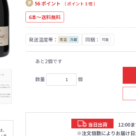
56 ポイント
（ ポイント 3 倍 ）
6本～送料無料
発送温度帯：
同梱：
常温
冷蔵
可能
あと2個です
数量
個
当日出荷
12:0
は、
※注文個数によりお届け日
いま