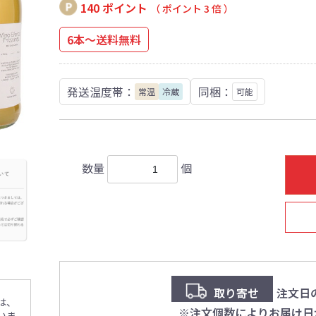
140 ポイント
（ ポイント 3 倍 ）
6本～送料無料
発送温度帯：
同梱：
常温
冷蔵
可能
数量
個
取り寄せ
注文日
は、
※注文個数によりお届け日
いま