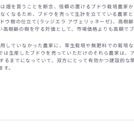
らは畑を買うことを断念、信頼の置けるブドウ栽培農家か
少なくなるため、ブドウを売って生計を立てている農家と
ドウ樹の仕立て(ラッジエラ アヴェリッネーゼ)、高樹
い高樹齢の樹を守る対価として、市場価格よりも高額で
使用していなかった農家に、草生栽培や無肥料での栽培な
では生産したブドウを売っていただけのそれら農家は、
するまでになっていて、双方にとって有効かつ建設的な
ます。