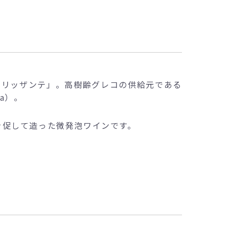
フリッザンテ」。高樹齢グレコの供給元である
a）。
を促して造った微発泡ワインです。