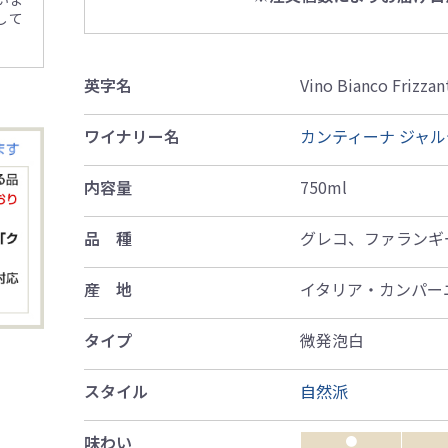
して
英字名
Vino Bianco Frizza
ワイナリー名
カンティーナ ジャ
内容量
750ml
品 種
グレコ、ファランギ
産 地
イタリア・カンパー
タイプ
微発泡白
スタイル
自然派
味わい
●