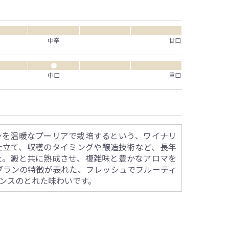
中辛
甘口
●
中口
重口
ンを温暖なプーリアで栽培するという、ワイナリ
仕立て、収穫のタイミングや醸造技術など、長年
た。澱と共に熟成させ、複雑味と豊かなアロマを
ブランの特徴が表れた、フレッシュでフルーティ
ンスのとれた味わいです。