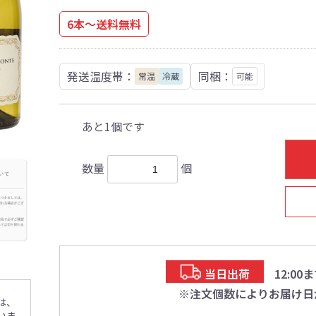
6本～送料無料
発送温度帯：
同梱：
常温
冷蔵
可能
あと1個です
数量
個
当日出荷
12:0
※注文個数によりお届け日
は、
いま