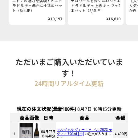
エトナの魅力を満喫！ピエト
テロワールを深く味わうピエ
【入
ラドルチェ赤白ロゼ3本セッ
トラドルチェ上級キュヴェ2
人気
ト（8/4UP）
本セット（8/4UP）
か白（
¥10,197
¥16,610
ただいまご購入いただいていま
す！
24時間リアルタイム更新