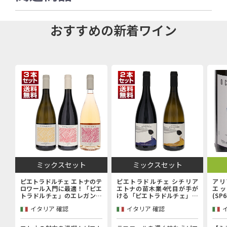
おすすめの新着ワイン
ミックスセット
ミックスセット
ピエトラドルチェ エトナのテ
ピエトラドルチェ シチリア
アリ
ロワール入門に最適！「ピエ
エトナの苗木業4代目が手が
エッ
トラドルチェ」のエレガンス
ける「ピエトラドルチェ」上
(SP
を堪能するエントリーキュヴ
級キュヴェ赤白2本セット
イタリア 確認
イタリア 確認
ェ赤白ロゼ3本セット