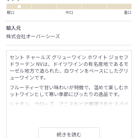
●
軽口
中口
重口
輸入元
株式会社オーバーシーズ
セント チャールズ グリューワイン ホワイト ジョセフ
ドラーテン NVは、ドイツワインの有名産地であるモ
ーゼル地方で造られた、白ワインをベースにしたグリ
ューワインです。
フルーティーで甘い味わいが特徴で、温めて楽しむホ
ットワインとして寒い季節にぴったりの逸品です。
シナモン、クローブ、アニスなどの厳選されたスパイ
スと、柑橘系のフルーツの風味が絶妙に溶け合い、心
地よい甘さと香りのハーモニーが口いっぱいに広がり
ます。
続きを読む