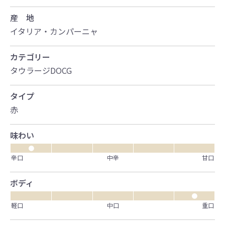
産 地
イタリア・カンパーニャ
カテゴリー
タウラージDOCG
タイプ
赤
味わい
●
辛口
中辛
甘口
ボディ
●
軽口
中口
重口