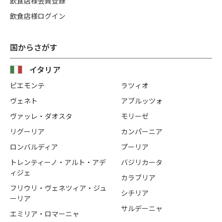
飲食店様会員登録
飲食店様ログイン
国からさがす
イタリア
ピエモンテ
ラツィオ
ヴェネト
アブルッツォ
ヴァッレ・ダオスタ
モリーゼ
リグーリア
カンパーニア
ロンバルディア
プーリア
トレンティーノ・アルト・アデ
バジリカータ
ィジェ
カラブリア
フリウリ・ヴェネツィア・ジュ
シチリア
ーリア
サルデーニャ
エミリア・ロマーニャ