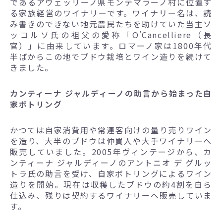
であるアヴェッリーノ県モンテマラーノ村に位置す
る家族経営のワイナリーです。ワイナリー名は、読
み書きのできない地元農民たちを助けていた当主ソ
ッコルソ氏の祖父の愛称「O’Cancelliere（長
官）」に由来しています。ロマーノ家は1800年代
半ばからこの地でブドウ栽培とワイン造りを続けて
きました。
カンティーナ ジャルディーノの助言から始まった自
家ボトリング
かつては自家消費用や常連客向けの量り売りワイン
を造り、大半のブドウは仲買人や大手ワイナリーへ
販売していました。2005年ヴィンテージから、カ
ンティーナ ジャルディーノのアントニオ デ グルッ
トラ氏の助言を受け、自家ボトリングによるワイン
造りを開始。現在は収穫したブドウの約4割を自ら
仕込み、残りは契約するワイナリーへ販売していま
す。