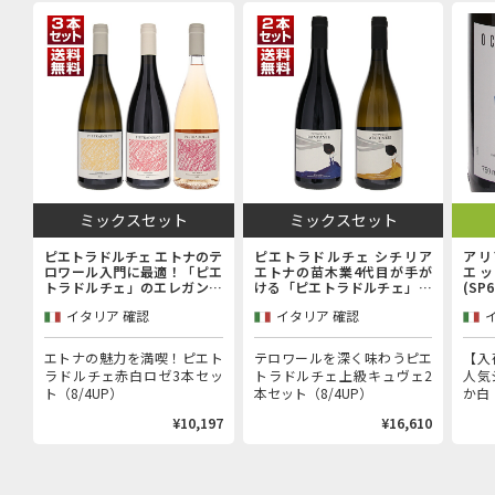
ミックスセット
ミックスセット
ピエトラドルチェ エトナのテ
ピエトラドルチェ シチリア
アリ
ロワール入門に最適！「ピエ
エトナの苗木業4代目が手が
エッ
トラドルチェ」のエレガンス
ける「ピエトラドルチェ」上
(SP
を堪能するエントリーキュヴ
級キュヴェ赤白2本セット
イタリア 確認
イタリア 確認
ェ赤白ロゼ3本セット
エトナの魅力を満喫！ピエト
テロワールを深く味わうピエ
【入
ラドルチェ赤白ロゼ3本セッ
トラドルチェ上級キュヴェ2
人気
ト（8/4UP）
本セット（8/4UP）
か白（
¥10,197
¥16,610