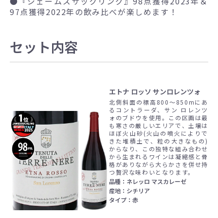
●
『ジェームズサックリング』98点獲得2023年＆
97点獲得2022年の飲み比べが楽しめます！
セット内容
エトナ ロッソ サンロレンツォ
北側斜面の標高800～850mにあ
るコントラーダ、サン ロレンツ
ォのブドウを使用。この区画は最
も寒さの厳しいエリアで、土壌は
ほぼ火山砂(火山の噴火によりで
きた堆積土で、粒の大きなもの)
からなり、この独特な組み合わせ
から生まれるワインは凝縮感と骨
格がありながら大らかさを併せ持
つ贅沢な味わいとなります。
品種：ネレッロ マスカレーゼ
産地：シチリア
タイプ：赤