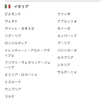
イタリア
ピエモンテ
ラツィオ
ヴェネト
アブルッツォ
ヴァッレ・ダオスタ
モリーゼ
リグーリア
カンパーニア
ロンバルディア
プーリア
トレンティーノ・アルト・アデ
バジリカータ
ィジェ
カラブリア
フリウリ・ヴェネツィア・ジュ
シチリア
ーリア
サルデーニャ
エミリア・ロマーニャ
トスカーナ
ウンブリア
マルケ