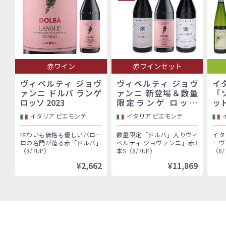
赤ワイン
赤ワインセット
ヴィベルティ ジョヴ
ヴィベルティ ジョヴ
イ
ァンニ ドルバ ランゲ
ァンニ 新登場＆数量
「
ロッソ 2023
限定ランゲ ロッソ
ッ
「ドルバ」入り！バロ
イタリア ピエモンテ
イタリア ピエモンテ
ーロ村で100年以上続
く歴史的生産者「ヴィ
味わいも価格も優しいバロー
数量限定「ドルバ」入りヴィ
イタ
ベルティ ジョヴァン
ロの名門が造る赤「ドルバ」
ベルティ ジョヴァンニ」赤3
ーヴ
ニ」赤3本セット
（8/7UP）
本S（8/7UP）
（8/
¥2,662
¥11,869