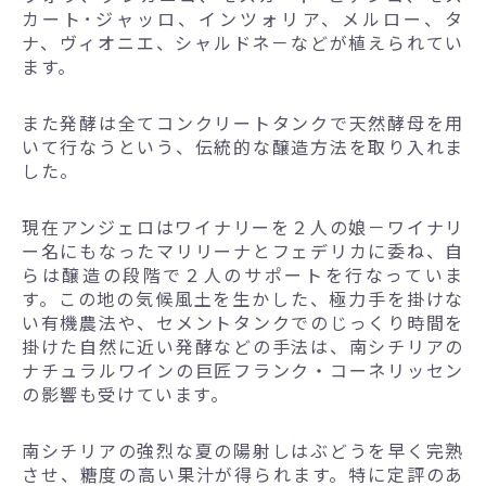
カート･ジャッロ、インツォリア、メルロー、タ
ナ、ヴィオニエ、シャルドネ－などが植えられてい
ます。
また発酵は全てコンクリートタンクで天然酵母を用
いて行なうという、伝統的な醸造方法を取り入れま
した。
現在アンジェロはワイナリーを２人の娘－ワイナリ
ー名にもなったマリリーナとフェデリカに委ね、自
らは醸造の段階で２人のサポートを行なっていま
す。この地の気候風土を生かした、極力手を掛けな
い有機農法や、セメントタンクでのじっくり時間を
掛けた自然に近い発酵などの手法は、南シチリアの
ナチュラルワインの巨匠フランク・コーネリッセン
の影響も受けています。
南シチリアの強烈な夏の陽射しはぶどうを早く完熟
させ、糖度の高い果汁が得られます。特に定評のあ