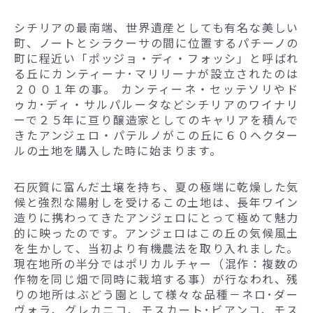
シチリアの最南端、世界遺産としても有名な美しい
町、ノートとシラクーサの間に位置するパチーノの
町に程近い「ポッジョ・ディ・フォッシ」と呼ばれ
る丘にカンティーナ･マリリーナが設立されたのは
２００１年の事。 カンティーネ・セッテソリやド
ゥカ･ディ・サルパルータなどシチリアのワイナリ
ーで２５年に亘り醸造家としてのキャリアを積んで
きたアンジェロ・パテルノがこの丘に６０ヘクター
ルの土地を購入した時に始まります。
石灰質に富んだ土壌を持ち、夏の極端に乾燥した気
候と強烈な陽射しを受けるこの土地は、長年ワイン
造りに携わってきたアンジェロにとって極めて魅力
的に映ったのです。アンジェロはこの丘の気候風土
を生かして、当初より有機農法を取り入れました。
現在地所の半分ではポリカルチャー（混作：複数の
作物を同じ畑で同時に栽培する事）が行なわれ、残
りの地所はぶどう園として様々な品種－ネロ･ダー
ヴォラ、グレカニコ、モスカート･ビアンコ、モス