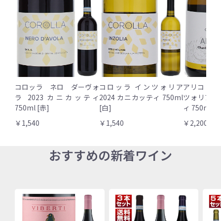
コロッラ ネロ ダーヴォ
コロッラ インツォリア
アリコ シ
ラ 2023 カニカッティ
2024 カニカッティ 750ml
ツォリア 2
750ml [赤]
[白]
ィ 750ml [
￥1,540
￥1,540
￥2,200
おすすめの新着ワイン