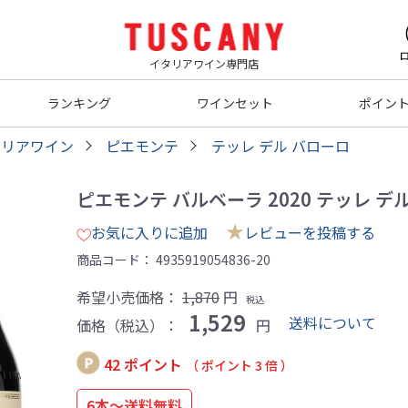
イタリアワイン専門店
ランキング
ワインセット
ポイン
タリアワイン
ピエモンテ
テッレ デル バローロ
ピエモンテ バルベーラ 2020 テッレ デル 
★
お気に入りに追加
レビューを投稿する
商品コード：
4935919054836-20
希望小売価格：
1,870
円
税込
1,529
送料について
価格（税込）：
円
42 ポイント
（ ポイント 3 倍 ）
6本～送料無料