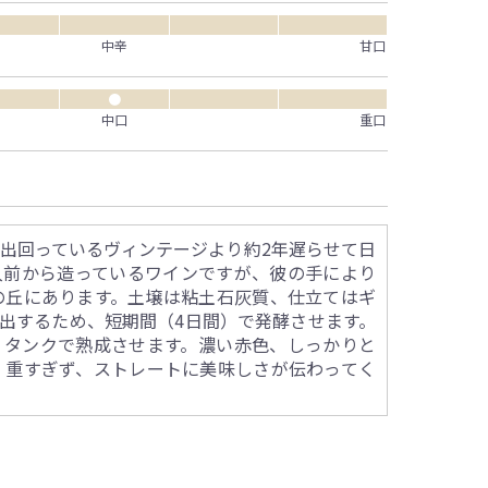
中辛
甘口
●
中口
重口
出回っているヴィンテージより約2年遅らせて日
入前から造っているワインですが、彼の手により
の丘にあります。土壌は粘土石灰質、仕立てはギ
出するため、短期間（4日間）で発酵させます。
。タンクで熟成させます。濃い赤色、しっかりと
、重すぎず、ストレートに美味しさが伝わってく