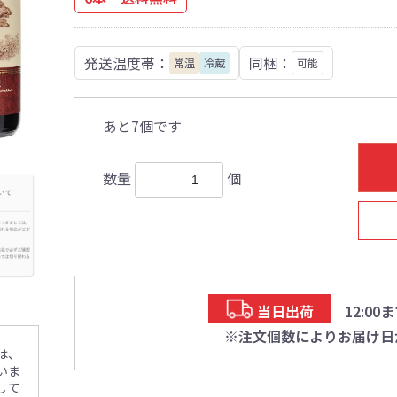
発送温度帯：
同梱：
常温
冷蔵
可能
あと7個です
数量
個
当日出荷
12:0
※注文個数によりお届け日
は、
いま
して