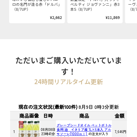
ロの名門が造る赤「ドルバ」
ベルティ ジョヴァンニ」赤3
ーヴ
（8/7UP）
本S（8/7UP）
（8/
¥2,662
¥11,869
ただいまご購入いただいていま
す！
24時間リアルタイム更新