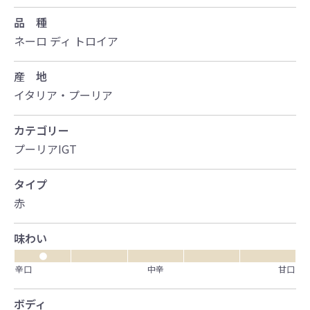
品 種
ネーロ ディ トロイア
産 地
イタリア・プーリア
カテゴリー
プーリアIGT
タイプ
赤
味わい
●
辛口
中辛
甘口
ボディ