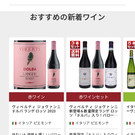
おすすめの新着ワイン
赤ワイン
赤ワインセット
ヴィベルティ ジョヴァンニ
ヴィベルティ ジョヴァンニ
イタ
ドルバ ランゲ ロッソ 2023
新登場＆数量限定ランゲ ロッ
ーヴ
ソ「ドルバ」入り！バローロ
村で100年以上続く歴史的生
イタリア ピエモンテ
イタリア ピエモンテ
産者「ヴィベルティ ジョヴァ
ンニ」赤3本セット
味わいも価格も優しいバロー
数量限定「ドルバ」入りヴィ
イタ