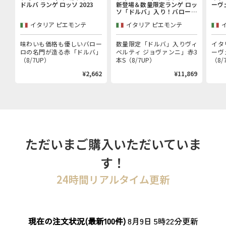
ドルバ ランゲ ロッソ 2023
新登場＆数量限定ランゲ ロッ
ーヴ
ソ「ドルバ」入り！バローロ
村で100年以上続く歴史的生
イタリア ピエモンテ
イタリア ピエモンテ
産者「ヴィベルティ ジョヴァ
ンニ」赤3本セット
味わいも価格も優しいバロー
数量限定「ドルバ」入りヴィ
イタ
ロの名門が造る赤「ドルバ」
ベルティ ジョヴァンニ」赤3
ーヴ
（8/7UP）
本S（8/7UP）
（8/
¥2,662
¥11,869
ただいまご購入いただいていま
す！
24時間リアルタイム更新