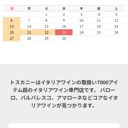
日
月
火
水
木
金
土
1
2
3
4
5
6
7
8
9
10
11
12
13
14
15
16
17
18
19
20
21
22
23
24
25
26
27
28
29
30
トスカニーはイタリアワインの取扱い7000アイ
テム超のイタリアワイン専門店です。
バロー
ロ、バルバレスコ、アマローネなどコアなイタ
リアワインが見つかります。