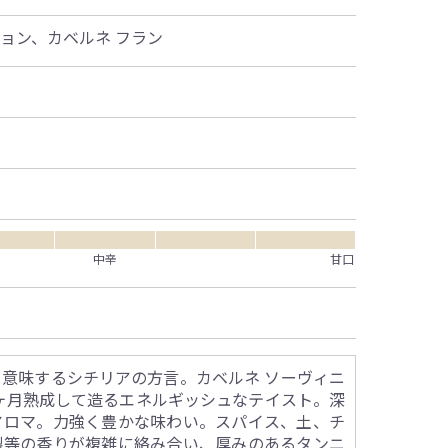
ニョン、カベルネ フラン
中辛
甘口
を意味するシチリアの方言。カベルネ ソーヴィニ
4ヶ月熟成して造るエネルギッシュなテイスト。深
アロマ。力強く豊かな味わい。スパイス、土、チ
製等の香りが複雑に絡み合い、厚みのあるタンニ