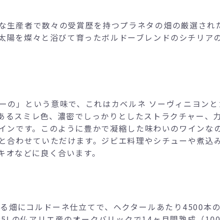
な生産者で数々の受賞歴を持つプラネタの畑の厳選された
太陽を燦々と浴びて育ったボルドーブレンドのシチリア
ーの」という意味で、これはカベルネ ソーヴィニヨンと
あるスミレ色、濃密でしっかりとしたストラクチャー、
インです。このように豊かで凝縮した味わいのワインな
と合わせていただけます。ジビエ料理やシチューや煮込
キオなどに良く合います。
する畑にコルドーネ仕立てで、ヘクタールあたり4500
225Lの仏アリエ産のオークバリックで14ヶ月間熟成（1