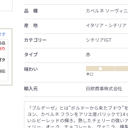
品 種
カベルネ ソーヴィ
産 地
イタリア・シチリア
カテゴリー
シチリアIGT
タイプ
赤
味わい
●
辛口
輸入元
日欧商事株式会社
「ブルデーゼ」とは”ボルドーから来たブドウ”
ヨン、カベルネ フランをアリエ産バリックで1
いルビーレッドの輝き。熟したチェリーの強い
ェリー、オーク、チョコレート、ヴァニラ、燻