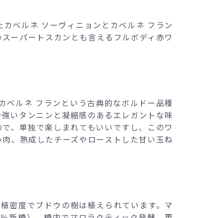
カベルネ ソーヴィニョンとカベルネ フラン
のスーパートスカンとも言えるフルボディ赤ワ
カベルネ フランという古典的なボルドー品種
力強いタンニンと凝縮感のあるエレガントな味
ので、単独で楽しまれてもいいですし、このワ
み肉、熟成したチーズやローストした甘い玉ね
本の植密度でブドウの樹は植えられています。マ
00％新樽）。樽内でマロラクティック発酵。更