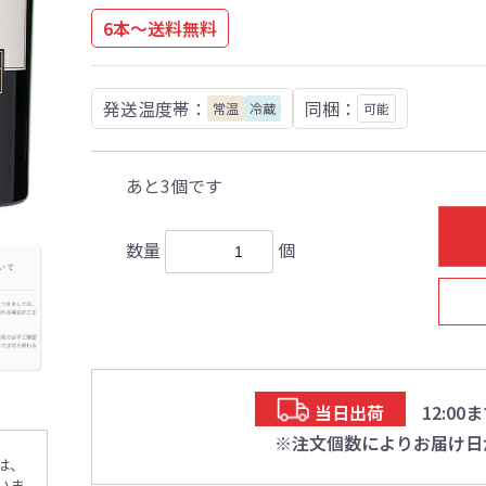
6本～送料無料
発送温度帯：
同梱：
常温
冷蔵
可能
あと3個です
数量
個
当日出荷
12:0
※注文個数によりお届け日
は、
いま