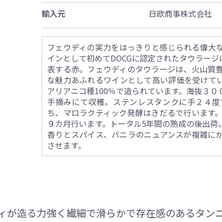
輸入元
日欧商事株式会社
フェウディの実力をはっきりと感じられる偉大
インとして初めてDOCGに認定されたタウラー
表する赤。フェウディのタウラージは、火山質
な魅力あふれるワインとして高い評価を受けて
アリアニコ種100％で造られています。海抜３
手摘みにて収穫。ステンレスタンクに手２４度
ち、マロラクティック発酵はきだるで行います。
９カ月行います。トータル5年間の熟成の後出荷
香りとスパイス、バニラのニュアンスが複雑に
させます。
ィが造る力強く繊細で滑らかで存在感のあるタン