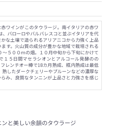
な赤ワインがこのタウラージ。南イタリアの赤ワ
ジは、バローロやバルバレスコと並ぶイタリアを代
豊かな土壌で造られるアリアニコから力強く上品
います。火山質の成分が豊かな地域で栽培される
００～５００ｍの畑。１０月中旬から下旬にかけて
で１５日間マセラシオンとアルコール発酵のの
フレンチオー樽で18カ月熟成、瓶内熟成は最低
。熟したダークチェリーやプルーンなどの濃厚な
からみ、良質なタンニンが上品さと力強さを感じ
ニンと美しい余韻のタウラージ