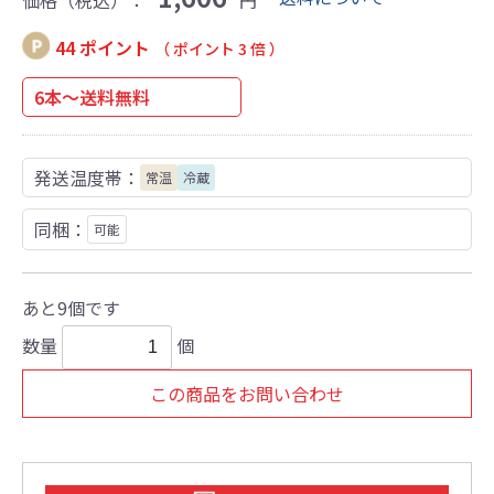
価格（税込）：
円
44 ポイント
（ ポイント 3 倍 ）
6本～送料無料
発送温度帯：
常温
冷蔵
同梱：
可能
あと9個です
数量
個
この商品をお問い合わせ