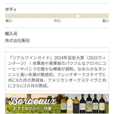
ボディ
●
軽口
中口
重口
輸入元
株式会社飯田
『リアルワインガイド』2024年旨安大賞（2022ヴィ
ンテージ）！赤果実や黒果実のパワフルなアロマにコ
ーヒーやバニラの豊かな樽香が調和。なめらかなタン
ニンと長い余韻が魅惑的。フレンチオークステイヴと
共に6カ月の熟成後、アメリカンオークステイヴと共
にさらに3カ月の熟成。