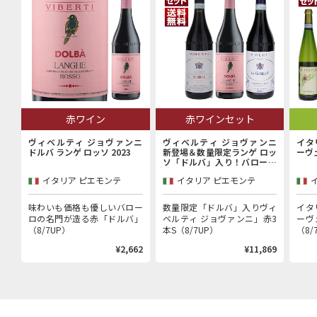
赤ワイン
赤ワインセット
ヴィベルティ ジョヴァンニ
ヴィベルティ ジョヴァンニ
イタ
ドルバ ランゲ ロッソ 2023
新登場＆数量限定ランゲ ロッ
ーヴ
ソ「ドルバ」入り！バローロ
村で100年以上続く歴史的生
イタリア ピエモンテ
イタリア ピエモンテ
産者「ヴィベルティ ジョヴァ
ンニ」赤3本セット
味わいも価格も優しいバロー
数量限定「ドルバ」入りヴィ
イタ
ロの名門が造る赤「ドルバ」
ベルティ ジョヴァンニ」赤3
ーヴ
（8/7UP）
本S（8/7UP）
（8/
¥2,662
¥11,869