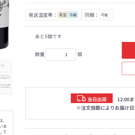
発送温度帯：
同梱：
常温
冷蔵
可能
あと5個です
数量
個
当日出荷
12:0
※注文個数によりお届け日
は、
いま
して