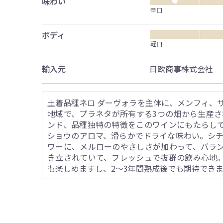
味わい
●
辛口
ボディ
軽口
輸入元
日欧商事株式会社
土着品種ネロ ダーヴォラを主体に、メンフィ、サ
地域で、プラネタが所有する3つの畑から生産さ
ンド、品種独特の特徴をこのワインにもたらし
ショウのアロマ、滑らかでドライな味わい。シチ
ワーに、メルローのやさしさが加わって、バラ
き立されていて、フレッシュで抜群の飲み心地
も楽しめますし、2～3年間熟成後でも期待でき