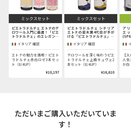
ミックスセット
ミックスセット
ピエトラドルチェ エトナのテ
ピエトラドルチェ シチリア
アリ
ロワール入門に最適！「ピエ
エトナの苗木業4代目が手が
エッ
トラドルチェ」のエレガンス
ける「ピエトラドルチェ」上
(SP
を堪能するエントリーキュヴ
級キュヴェ赤白2本セット
イタリア 確認
イタリア 確認
ェ赤白ロゼ3本セット
エトナの魅力を満喫！ピエト
テロワールを深く味わうピエ
【入
ラドルチェ赤白ロゼ3本セッ
トラドルチェ上級キュヴェ2
人気
ト（8/4UP）
本セット（8/4UP）
か白（
¥10,197
¥16,610
ただいまご購入いただいていま
す！