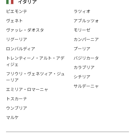
イタリア
ピエモンテ
ラツィオ
ヴェネト
アブルッツォ
ヴァッレ・ダオスタ
モリーゼ
リグーリア
カンパーニア
ロンバルディア
プーリア
トレンティーノ・アルト・アデ
バジリカータ
ィジェ
カラブリア
フリウリ・ヴェネツィア・ジュ
シチリア
ーリア
サルデーニャ
エミリア・ロマーニャ
トスカーナ
ウンブリア
マルケ