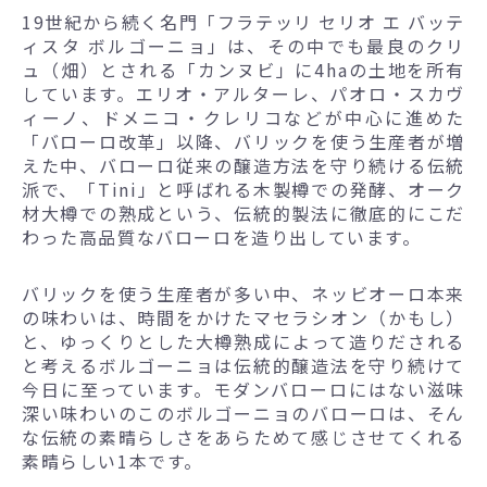
19世紀から続く名門「フラテッリ セリオ エ バッテ
ィスタ ボルゴーニョ」は、その中でも最良のクリ
ュ（畑）とされる「カンヌビ」に4haの土地を所有
しています。エリオ・アルターレ、パオロ・スカヴ
ィーノ、ドメニコ・クレリコなどが中心に進めた
「バローロ改革」以降、バリックを使う生産者が増
えた中、バローロ従来の醸造方法を守り続ける伝統
派で、「Tini」と呼ばれる木製樽での発酵、オーク
材大樽での熟成という、伝統的製法に徹底的にこだ
わった高品質なバローロを造り出しています。
バリックを使う生産者が多い中、ネッビオーロ本来
の味わいは、時間をかけたマセラシオン（かもし）
と、ゆっくりとした大樽熟成によって造りだされる
と考えるボルゴーニョは伝統的醸造法を守り続けて
今日に至っています。モダンバローロにはない滋味
深い味わいのこのボルゴーニョのバローロは、そん
な伝統の素晴らしさをあらためて感じさせてくれる
素晴らしい1本です。