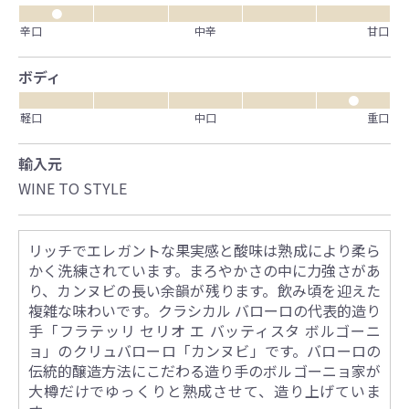
●
辛口
中辛
甘口
ボディ
●
軽口
中口
重口
輸入元
WINE TO STYLE
リッチでエレガントな果実感と酸味は熟成により柔ら
かく洗練されています。まろやかさの中に力強さがあ
り、カンヌビの長い余韻が残ります。飲み頃を迎えた
複雑な味わいです。クラシカル バローロの代表的造り
手「フラテッリ セリオ エ バッティスタ ボルゴーニ
ョ」のクリュバローロ「カンヌビ」です。バローロの
伝統的醸造方法にこだわる造り手のボルゴーニョ家が
大樽だけでゆっくりと熟成させて、造り上げていま