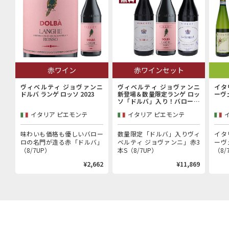
赤ワイン
赤ワインセット
ヴィベルティ ジョヴァンニ
ヴィベルティ ジョヴァンニ
イタ
ドルバ ランゲ ロッソ 2023
新登場＆数量限定ランゲ ロッ
ーヴ
ソ「ドルバ」入り！バローロ
村で100年以上続く歴史的生
イタリア ピエモンテ
イタリア ピエモンテ
産者「ヴィベルティ ジョヴァ
ンニ」赤3本セット
味わいも価格も優しいバロー
数量限定「ドルバ」入りヴィ
イタ
ロの名門が造る赤「ドルバ」
ベルティ ジョヴァンニ」赤3
ーヴ
（8/7UP）
本S（8/7UP）
（8/
¥2,662
¥11,869