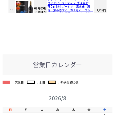
営業日カレンダー
：店休日
：本日
：発送業務のみ
2026/8
日
月
火
水
木
金
土
1