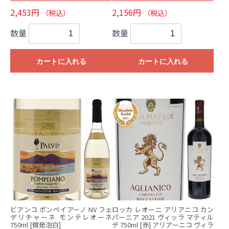
2,453円
2,156円
（税込）
（税込）
数量
数量
カートに入れる
カートに入れる
ビアンコ ポンペイアーノ NV フェ
ロッカ レオーニ アリアニコ カン
デリチャーネ モンテレオーネ
パーニア 2021 ヴィッラ マティル
750ml [微発泡白]
デ 750ml [赤] アリアーニコ ヴィラ