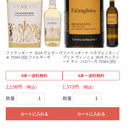
ファランギーナ 2024 ヴェゼーヴ
ファランギーナ ベネヴェンターノ
ォ 750ml [白] ファルネーゼ
プリメ ヴィーニェ 2024 カンティ
ーナ ディ ソロパーカ 750ml [白]
6本～送料無料
6本～送料無料
2,156円
1,573円
（税込）
（税込）
数量
数量
カートに入れる
カートに入れる