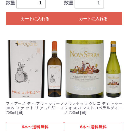
数量
数量
カートに入れる
カートに入れる
フィアーノ ディ アヴェッリーノ
ノヴァセッラ グレコ ディ トゥー
2025 ファットリア パガーノ
フォ 2023 マストロベラルディー
750ml [白]
ノ 750ml [白]
6本～送料無料
6本～送料無料