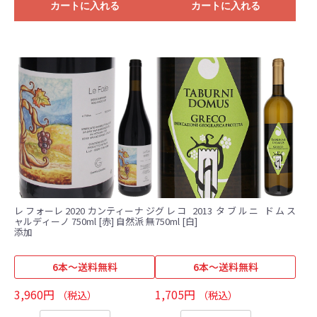
カートに入れる
カートに入れる
レ フォーレ 2020 カンティーナ ジ
グレコ 2013 タブルニ ドムス
ャルディーノ 750ml [赤] 自然派 無
750ml [白]
添加
6本～送料無料
6本～送料無料
3,960円
1,705円
（税込）
（税込）