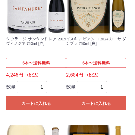
タウラージ サンタンドレア 2019
イスキア ビアンコ 2024 カーサ ダ
ヴィノジア 750ml [赤]
ンブラ 750ml [白]
6本～送料無料
6本～送料無料
4,246円
2,684円
（税込）
（税込）
数量
数量
カートに入れる
カートに入れる