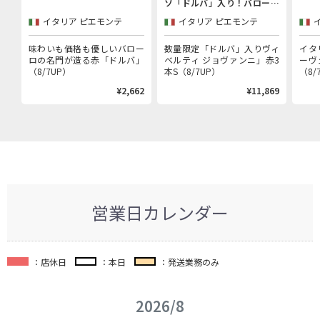
ソ「ドルバ」入り！バローロ
村で100年以上続く歴史的生
イタリア ピエモンテ
イタリア ピエモンテ
産者「ヴィベルティ ジョヴァ
ンニ」赤3本セット
味わいも価格も優しいバロー
数量限定「ドルバ」入りヴィ
イタ
ロの名門が造る赤「ドルバ」
ベルティ ジョヴァンニ」赤3
ーヴ
（8/7UP）
本S（8/7UP）
（8/
¥2,662
¥11,869
営業日カレンダー
：店休日
：本日
：発送業務のみ
2026/8