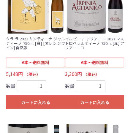
タラ ラ 2022 カンティーナ ジャル
イルピニア アリアニコ 2023 マス
ディーノ 750ml [白] [オレンジワ
トロベラルディーノ 750ml [赤] ア
イン] 自然派
リアーニコ
6本～送料無料
6本～送料無料
5,148円
3,300円
（税込）
（税込）
数量
数量
カートに入れる
カートに入れる