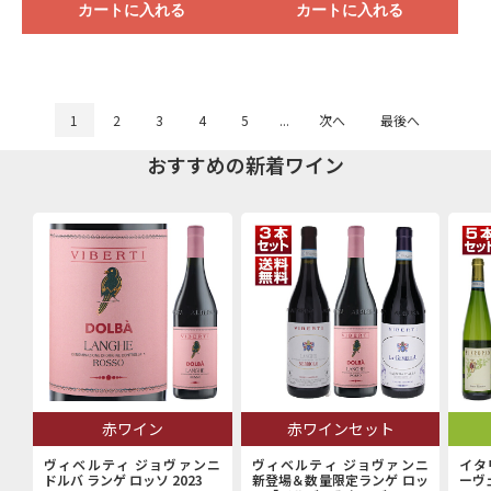
カートに入れる
カートに入れる
1
2
3
4
5
...
次へ
最後へ
おすすめの新着ワイン
赤ワイン
赤ワインセット
ヴィベルティ ジョヴァンニ
ヴィベルティ ジョヴァンニ
イタ
ドルバ ランゲ ロッソ 2023
新登場＆数量限定ランゲ ロッ
ーヴ