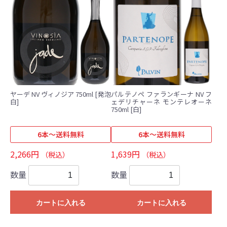
ヤーデ NV ヴィノジア 750ml [発泡
パルテノペ ファランギーナ NV フ
白]
ェデリチャーネ モンテレオーネ
750ml [白]
6本～送料無料
6本～送料無料
2,266円
1,639円
（税込）
（税込）
数量
数量
カートに入れる
カートに入れる