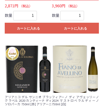
2,871円
3,960円
（税込）
（税込）
数量
数量
カートに入れる
カートに入れる
アリアニコ デル サンニオ ブラッ
フィアーノ ディ アヴェッリーノ
ク ラベル 2020 カンティーナ ディ
2024 マストロベラルディーノ
ソロパーカ 750ml [赤] アリアーニ
750ml [白]