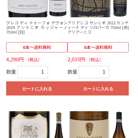
グレコ ディ トゥーフォ デヴォン
アリアニコ サンニオ 2022 カンテ
2024 アントニオ カッジャーノ
ィーナ ディ ソロパーカ 750ml [赤]
750ml [白]
アリアーニコ
6本～送料無料
6本～送料無料
4,290円
2,035円
（税込）
（税込）
数量
数量
カートに入れる
カートに入れる