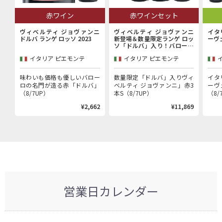
赤ワイン
赤ワインセット
ヴィベルティ ジョヴァンニ
ヴィベルティ ジョヴァンニ
イタ
ドルバ ランゲ ロッソ 2023
新登場＆数量限定ランゲ ロッ
ーヴ
ソ「ドルバ」入り！バローロ
村で100年以上続く歴史的生
イタリア ピエモンテ
イタリア ピエモンテ
産者「ヴィベルティ ジョヴァ
ンニ」赤3本セット
味わいも価格も優しいバロー
数量限定「ドルバ」入りヴィ
イタ
ロの名門が造る赤「ドルバ」
ベルティ ジョヴァンニ」赤3
ーヴ
（8/7UP）
本S（8/7UP）
（8/
¥2,662
¥11,869
営業日カレンダー