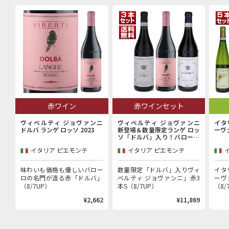
赤ワイン
赤ワインセット
ヴィベルティ ジョヴァンニ
ヴィベルティ ジョヴァンニ
イタ
ドルバ ランゲ ロッソ 2023
新登場＆数量限定ランゲ ロッ
ーヴ
ソ「ドルバ」入り！バローロ
村で100年以上続く歴史的生
イタリア ピエモンテ
イタリア ピエモンテ
産者「ヴィベルティ ジョヴァ
ンニ」赤3本セット
味わいも価格も優しいバロー
数量限定「ドルバ」入りヴィ
イタ
ロの名門が造る赤「ドルバ」
ベルティ ジョヴァンニ」赤3
ーヴ
（8/7UP）
本S（8/7UP）
（8/
¥2,662
¥11,869