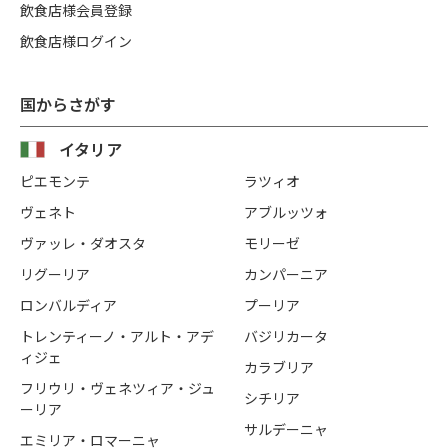
飲食店様会員登録
飲食店様ログイン
国からさがす
イタリア
ピエモンテ
ラツィオ
ヴェネト
アブルッツォ
ヴァッレ・ダオスタ
モリーゼ
リグーリア
カンパーニア
ロンバルディア
プーリア
トレンティーノ・アルト・アデ
バジリカータ
ィジェ
カラブリア
フリウリ・ヴェネツィア・ジュ
シチリア
ーリア
サルデーニャ
エミリア・ロマーニャ