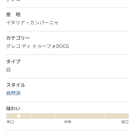
産 地
イタリア・カンパーニャ
カテゴリー
グレコ ディ トゥーフォDOCG
タイプ
白
スタイル
自然派
味わい
●
辛口
中辛
甘口