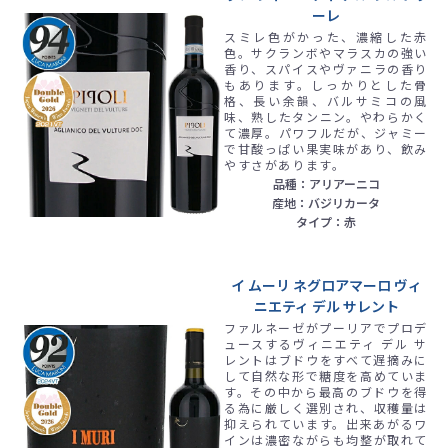
ーレ
スミレ色がかった、濃縮した赤
色。サクランボやマラスカの強い
香り、スパイスやヴァニラの香り
もあります。しっかりとした骨
格、長い余韻、バルサミコの風
味、熟したタンニン。やわらかく
て濃厚。パワフルだが、ジャミー
で甘酸っぱい果実味があり、飲み
やすさがあります。
品種：アリアーニコ
産地：バジリカータ
タイプ：赤
イ ムーリ ネグロアマーロ ヴィ
ニエティ デル サレント
ファルネーゼがプーリアでプロデ
ュースするヴィニエティ デル サ
レントはブドウをすべて遅摘みに
して自然な形で糖度を高めていま
す。その中から最高のブドウを得
る為に厳しく選別され、収穫量は
抑えられています。出来あがるワ
インは濃密ながらも均整が取れて