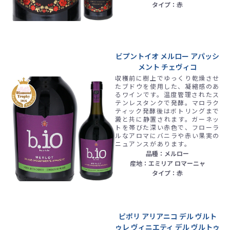
タイプ：赤
ビプントイオ メルロー アパッシ
メント チェヴィコ
収穫前に樹上でゆっくり乾燥させ
たブドウを使用した、凝縮感のあ
るワインです。温度管理されたス
テンレスタンクで発酵。マロラク
ティック発酵後はボトリングまで
澱と共に静置されます。ガーネッ
トを帯びた深い赤色で、フローラ
ルなアロマにバニラや赤い果実の
ニュアンスがあります。
品種：メルロー
産地：エミリア ロマーニャ
タイプ：赤
ピポリ アリアニコ デル ヴルト
ゥレ ヴィニエティ デル ヴルトゥ