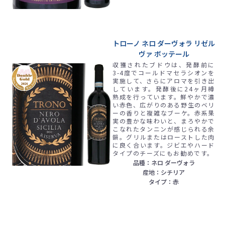
トローノ ネロ ダーヴォラ リゼル
ヴァ ボッテール
収獲されたブドウは、発酵前に
3-4度でコールドマセラシオンを
実施して、さらにアロマを引き出
しています。発酵後に24ヶ月樽
熟成を行っています。鮮やかで濃
い赤色、広がりのある野生のベリ
ーの香りと複雑なブーケ。赤系果
実の豊かな味わいと、まろやかで
こなれたタンニンが感じられる余
韻。グリルまたはローストした肉
に良く合います。ジビエやハード
タイプのチーズにもお勧めです。
品種：ネロ ダーヴォラ
産地：シチリア
タイプ：赤