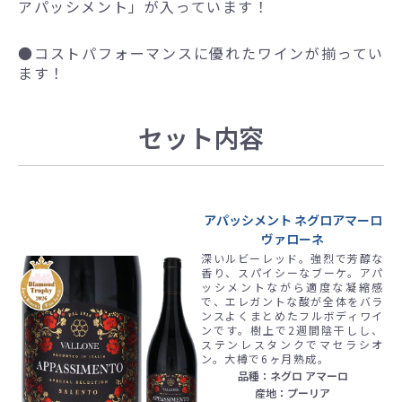
アパッシメント」が入っています！
●
コストパフォーマンスに優れたワインが揃ってい
ます！
セット内容
アパッシメント ネグロアマーロ
ヴァローネ
深いルビーレッド。強烈で芳醇な
香り、スパイシーなブーケ。アパ
ッシメントながら適度な凝縮感
で、エレガントな酸が全体をバラ
ンスよくまとめたフルボディワイ
ンです。樹上で2週間陰干しし、
ステンレスタンクでマセラシオ
ン。大樽で6ヶ月熟成。
品種：ネグロ アマーロ
産地：プーリア