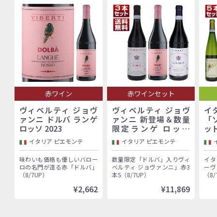
赤ワイン
赤ワインセット
ヴィベルティ ジョヴ
ヴィベルティ ジョヴ
イ
ァンニ ドルバ ランゲ
ァンニ 新登場＆数量
「
ロッソ 2023
限定ランゲ ロッソ
ッ
「ドルバ」入り！バロ
イタリア ピエモンテ
イタリア ピエモンテ
ーロ村で100年以上続
く歴史的生産者「ヴィ
味わいも価格も優しいバロー
数量限定「ドルバ」入りヴィ
イタ
ベルティ ジョヴァン
ロの名門が造る赤「ドルバ」
ベルティ ジョヴァンニ」赤3
ーヴ
ニ」赤3本セット
（8/7UP）
本S（8/7UP）
（8/
¥2,662
¥11,869