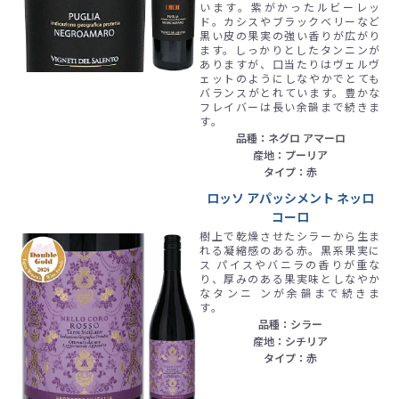
います。紫がかったルビーレッ
ド。カシスやブラックベリーなど
黒い皮の果実の強い香りが広がり
ます。しっかりとしたタンニンが
ありますが、口当たりはヴェルヴ
ェットのようにしなやかでとても
バランスがとれています。豊かな
フレイバーは長い余韻まで続きま
す。
品種：ネグロ アマーロ
産地：プーリア
タイプ：赤
ロッソ アパッシメント ネッロ
コーロ
樹上で乾燥させたシラーから生ま
れる凝縮感のある赤。黒系果実に
ス パイスやバニラの香りが重な
り、厚みのある果実味としなやか
なタンニ ンが余韻まで続きま
す。
品種：シラー
産地：シチリア
タイプ：赤