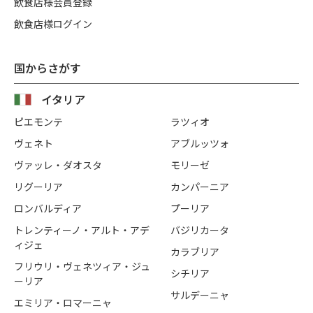
飲食店様会員登録
飲食店様ログイン
国からさがす
イタリア
ピエモンテ
ラツィオ
ヴェネト
アブルッツォ
ヴァッレ・ダオスタ
モリーゼ
リグーリア
カンパーニア
ロンバルディア
プーリア
トレンティーノ・アルト・アデ
バジリカータ
ィジェ
カラブリア
フリウリ・ヴェネツィア・ジュ
シチリア
ーリア
サルデーニャ
エミリア・ロマーニャ