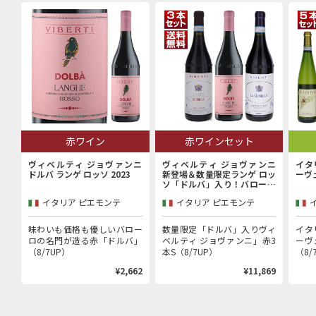
赤ワイン
赤ワインセット
ヴィベルティ ジョヴァンニ
ヴィベルティ ジョヴァンニ
イタ
ドルバ ランゲ ロッソ 2023
新登場＆数量限定ランゲ ロッ
ーヴ
ソ「ドルバ」入り！バローロ
村で100年以上続く歴史的生
イタリア ピエモンテ
イタリア ピエモンテ
産者「ヴィベルティ ジョヴァ
ンニ」赤3本セット
味わいも価格も優しいバロー
数量限定「ドルバ」入りヴィ
イタ
ロの名門が造る赤「ドルバ」
ベルティ ジョヴァンニ」赤3
ーヴ
（8/7UP）
本S（8/7UP）
（8/
¥2,662
¥11,869