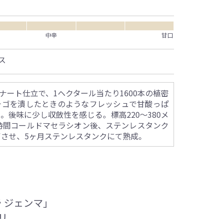
中辛
甘口
ス
ート仕立で、1ヘクタール当たり1600本の植密
チゴを潰したときのようなフレッシュで甘酸っぱ
後味に少し収斂性を感じる。標高220～380メ
9時間コールドマセラシオン後、ステンレスタンク
了させ、5ヶ月ステンレスタンクにて熟成。
 ジェンマ」
リ