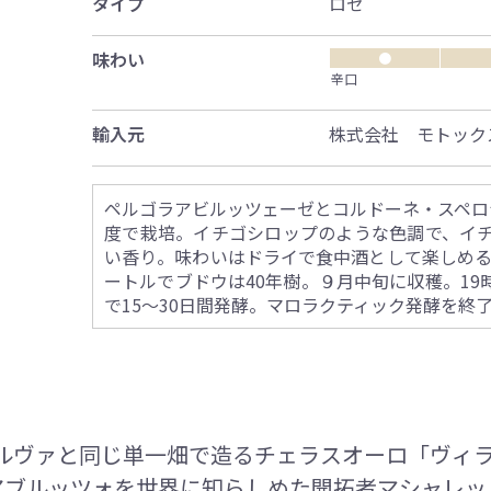
タイプ
ロゼ
味わい
●
辛口
輸入元
株式会社 モトック
ペルゴラアビルッツェーゼとコルドーネ・スペロナ
度で栽培。イチゴシロップのような色調で、イ
い香り。味わいはドライで食中酒として楽しめる。
ートルでブドウは40年樹。９月中旬に収穫。1
で15～30日間発酵。マロラクティック発酵を終
ルヴァと同じ単一畑で造るチェラスオーロ「ヴィラ
アブルッツォを世界に知らしめた開拓者マシャレッ