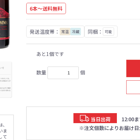
6本～送料無料
発送温度帯：
同梱：
常温
冷蔵
可能
あと1個です
数量
個
当日出荷
12:0
は、
※注文個数によりお届け日
いま
して