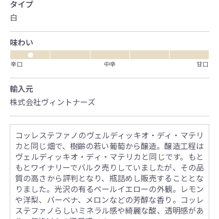
タイプ
白
味わい
●
辛口
中辛
甘口
輸入元
株式会社ヴィントナーズ
コッレステファノのヴェルディッキオ・ディ・マテリ
カと同じ畑で、樹齢の若い葡萄から醸造。醸造工程は
ヴェルディッキオ・ディ・マテリカと同じです。もと
もとワイナリーでバルク売りしていましたが、その品
質の高さから評判となり、瓶詰めし販売することとな
りました。光沢の有るペールイエローの外観。レモン
や洋梨、バーベナ、メロンなどの芳醇な香り。コッレ
ステファノらしいミネラル感や綺麗な酸、透明感があ