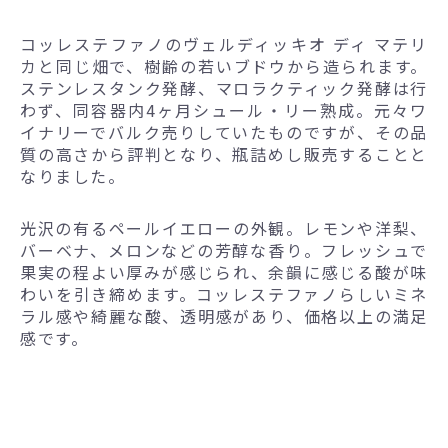
コッレステファノのヴェルディッキオ ディ マテリ
カと同じ畑で、樹齢の若いブドウから造られます。
ステンレスタンク発酵、マロラクティック発酵は行
わず、同容器内4ヶ月シュール・リー熟成。元々ワ
イナリーでバルク売りしていたものですが、その品
質の高さから評判となり、瓶詰めし販売することと
なりました。
光沢の有るペールイエローの外観。レモンや洋梨、
バーベナ、メロンなどの芳醇な香り。フレッシュで
果実の程よい厚みが感じられ、余韻に感じる酸が味
わいを引き締めます。コッレステファノらしいミネ
ラル感や綺麗な酸、透明感があり、価格以上の満足
感です。