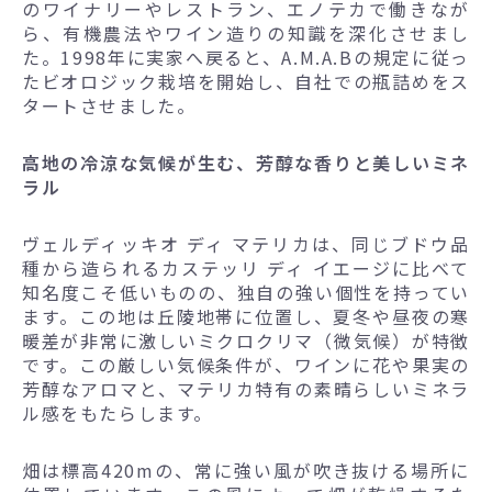
のワイナリーやレストラン、エノテカで働きなが
ら、有機農法やワイン造りの知識を深化させまし
た。1998年に実家へ戻ると、A.M.A.Bの規定に従っ
たビオロジック栽培を開始し、自社での瓶詰めをス
タートさせました。
高地の冷涼な気候が生む、芳醇な香りと美しいミネ
ラル
ヴェルディッキオ ディ マテリカは、同じブドウ品
種から造られるカステッリ ディ イエージに比べて
知名度こそ低いものの、独自の強い個性を持ってい
ます。この地は丘陵地帯に位置し、夏冬や昼夜の寒
暖差が非常に激しいミクロクリマ（微気候）が特徴
です。この厳しい気候条件が、ワインに花や果実の
芳醇なアロマと、マテリカ特有の素晴らしいミネラ
ル感をもたらします。
畑は標高420mの、常に強い風が吹き抜ける場所に