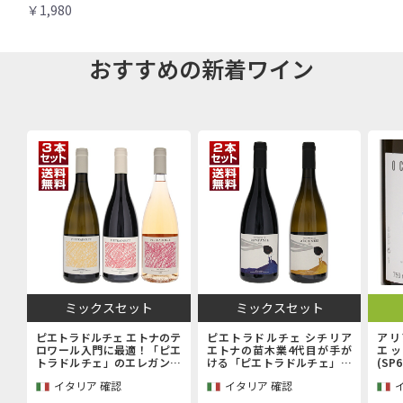
￥1,980
おすすめの新着ワイン
ミックスセット
ミックスセット
ピエトラドルチェ エトナのテ
ピエトラドルチェ シチリア
アリ
ロワール入門に最適！「ピエ
エトナの苗木業4代目が手が
エッ
トラドルチェ」のエレガンス
ける「ピエトラドルチェ」上
(SP
を堪能するエントリーキュヴ
級キュヴェ赤白2本セット
イタリア 確認
イタリア 確認
ェ赤白ロゼ3本セット