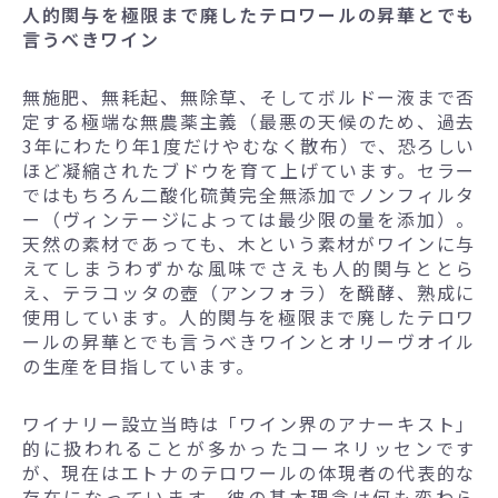
人的関与を極限まで廃したテロワールの昇華とでも
言うべきワイン
無施肥、無耗起、無除草、そしてボルドー液まで否
定する極端な無農薬主義（最悪の天候のため、過去
3年にわたり年1度だけやむなく散布）で、恐ろしい
ほど凝縮されたブドウを育て上げています。セラー
ではもちろん二酸化硫黄完全無添加でノンフィルタ
ー（ヴィンテージによっては最少限の量を添加）。
天然の素材であっても、木という素材がワインに与
えてしまうわずかな風味でさえも人的関与ととら
え、テラコッタの壺（アンフォラ）を醗酵、熟成に
使用しています。人的関与を極限まで廃したテロワ
ールの昇華とでも言うべきワインとオリーヴオイル
の生産を目指しています。
ワイナリー設立当時は「ワイン界のアナーキスト」
的に扱われることが多かったコーネリッセンです
が、現在はエトナのテロワールの体現者の代表的な
存在になっています。彼の基本理念は何も変わら