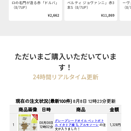
ロの名門が造る赤「ドルバ」
ベルティ ジョヴァンニ」赤3
ーヴ
（8/7UP）
本S（8/7UP）
（8/
¥2,662
¥11,869
ただいまご購入いただいていま
す！
24時間リアルタイム更新