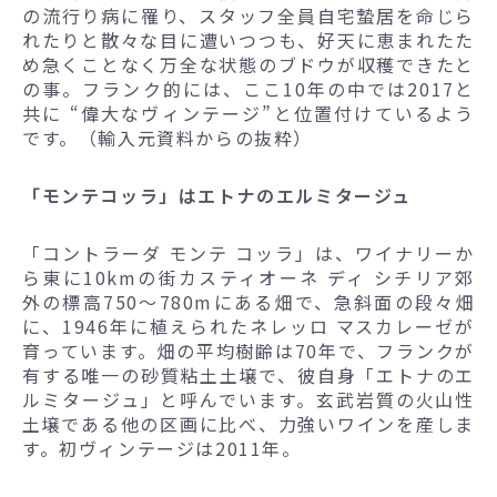
の流行り病に罹り、スタッフ全員自宅蟄居を命じら
れたりと散々な目に遭いつつも、好天に恵まれたた
め急くことなく万全な状態のブドウが収穫できたと
の事。フランク的には、ここ10年の中では2017と
共に “偉大なヴィンテージ”と位置付けているよう
です。（輸入元資料からの抜粋）
「モンテコッラ」はエトナのエルミタージュ
「コントラーダ モンテ コッラ」は、ワイナリーか
ら東に10kmの街カスティオーネ ディ シチリア郊
外の標高750～780mにある畑で、急斜面の段々畑
に、1946年に植えられたネレッロ マスカレーゼが
育っています。畑の平均樹齢は70年で、フランクが
有する唯一の砂質粘土土壌で、彼自身「エトナのエ
ルミタージュ」と呼んでいます。玄武岩質の火山性
土壌である他の区画に比べ、力強いワインを産しま
す。初ヴィンテージは2011年。