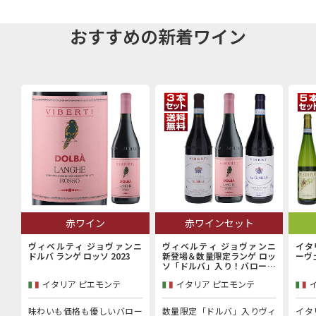
おすすめの新着ワイン
赤ワイン
赤ワインセット
ヴィベルティ ジョヴァンニ
ヴィベルティ ジョヴァンニ
イタ
ドルバ ランゲ ロッソ 2023
新登場＆数量限定ランゲ ロッ
ーヴ
ソ「ドルバ」入り！バローロ
村で100年以上続く歴史的生
イタリア ピエモンテ
イタリア ピエモンテ
産者「ヴィベルティ ジョヴァ
ンニ」赤3本セット
味わいも価格も優しいバロー
数量限定「ドルバ」入りヴィ
イタ