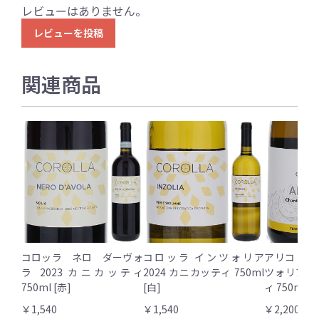
レビューはありません。
レビューを投稿
関連商品
コロッラ ネロ ダーヴォ
コロッラ インツォリア
アリコ シ
ラ 2023 カニカッティ
2024 カニカッティ 750ml
ツォリア 2
750ml [赤]
[白]
ィ 750ml [
￥1,540
￥1,540
￥2,200