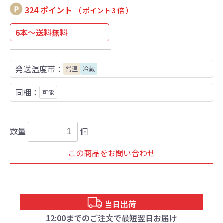
324 ポイント
（ ポイント 3 倍 ）
6本～送料無料
発送温度帯：
常温
冷蔵
同梱：
可能
数量
個
この商品をお問い合わせ
当日出荷
12:00までのご注文で最短翌日お届け