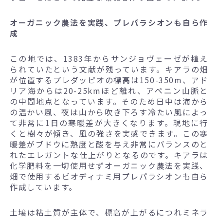
オーガニック農法を実践、プレパラシオンも自ら作
成
この地では、1383年からサンジョヴェーゼが植え
られていたという文献が残っています。キアラの畑
が位置するプレダッピオの標高は150-350m、アド
リア海からは20-25kmほど離れ、アペニン山脈と
の中間地点となっています。そのため日中は海から
の温かい風、夜は山から吹き下ろす冷たい風によっ
て非常に1日の寒暖差が大きくなります。現地に行
くと樹々が傾き、風の強さを実感できます。この寒
暖差がブドウに熟度と酸を与え非常にバランスのと
れたエレガントな仕上がりとなるのです。キアラは
化学肥料を一切使用せずオーガニック農法を実践、
畑で使用するビオディナミ用プレパラシオンも自ら
作成しています。
土壌は粘土質が主体で、標高が上がるにつれミネラ