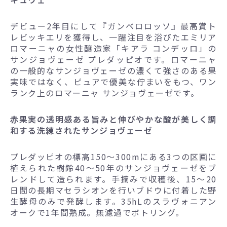
デビュー2年目にして『ガンベロロッソ』最高賞ト
レビッキエリを獲得し、一躍注目を浴びたエミリア
ロマーニャの女性醸造家「キアラ コンデッロ」の
サンジョヴェーゼ プレダッピオです。ロマーニャ
の一般的なサンジョヴェーゼの濃くて強さのある果
実味ではなく、ピュアで優美な佇まいをもつ、ワン
ランク上のロマーニャ サンジョヴェーゼです。
赤果実の透明感ある旨みと伸びやかな酸が美しく調
和する洗練されたサンジョヴェーゼ
プレダッピオの標高150～300mにある3つの区画に
植えられた樹齢40～50年のサンジョヴェーゼをブ
レンドして造られます。手摘みで収穫後、15～20
日間の長期マセラシオンを行いブドウに付着した野
生酵母のみで発酵します。35hLのスラヴォニアン
オークで1年間熟成。無濾過でボトリング。