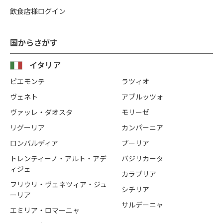
飲食店様ログイン
国からさがす
イタリア
ピエモンテ
ラツィオ
ヴェネト
アブルッツォ
ヴァッレ・ダオスタ
モリーゼ
リグーリア
カンパーニア
ロンバルディア
プーリア
トレンティーノ・アルト・アデ
バジリカータ
ィジェ
カラブリア
フリウリ・ヴェネツィア・ジュ
シチリア
ーリア
サルデーニャ
エミリア・ロマーニャ