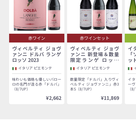
赤ワイン
赤ワインセット
ヴィベルティ ジョヴ
ヴィベルティ ジョヴ
イ
ァンニ ドルバ ランゲ
ァンニ 新登場＆数量
「
ロッソ 2023
限定ランゲ ロッソ
ッ
「ドルバ」入り！バロ
イタリア ピエモンテ
イタリア ピエモンテ
ーロ村で100年以上続
く歴史的生産者「ヴィ
味わいも価格も優しいバロー
数量限定「ドルバ」入りヴィ
イタ
ベルティ ジョヴァン
ロの名門が造る赤「ドルバ」
ベルティ ジョヴァンニ」赤3
ーヴ
ニ」赤3本セット
（8/7UP）
本S（8/7UP）
（8/
¥2,662
¥11,869