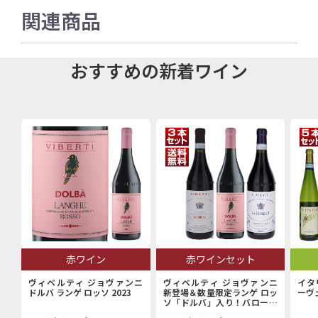
関連商品
おすすめの新着ワイン
赤ワイン
赤ワインセット
ヴィベルティ ジョヴァンニ
ヴィベルティ ジョヴァンニ
イタ
ドルバ ランゲ ロッソ 2023
新登場＆数量限定ランゲ ロッ
ーヴ
ソ「ドルバ」入り！バローロ
村で100年以上続く歴史的生