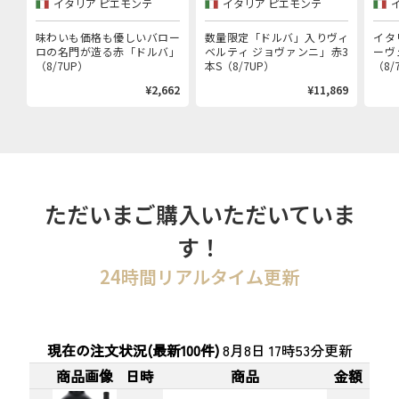
イタリア ピエモンテ
イタリア ピエモンテ
産者「ヴィベルティ ジョヴァ
ンニ」赤3本セット
味わいも価格も優しいバロー
数量限定「ドルバ」入りヴィ
イタ
ロの名門が造る赤「ドルバ」
ベルティ ジョヴァンニ」赤3
ーヴ
（8/7UP）
本S（8/7UP）
（8/
¥2,662
¥11,869
ただいまご購入いただいていま
す！
24時間リアルタイム更新