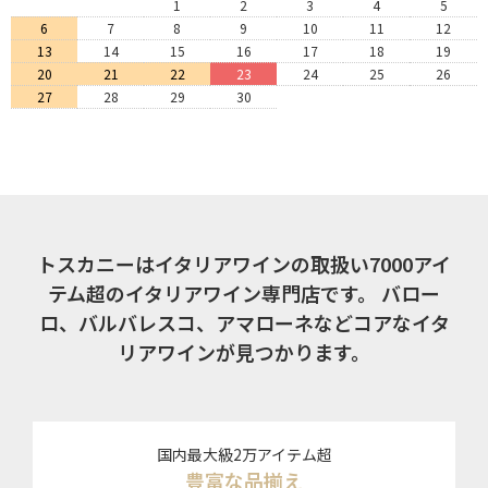
1
2
3
4
5
6
7
8
9
10
11
12
13
14
15
16
17
18
19
20
21
22
23
24
25
26
27
28
29
30
トスカニーはイタリアワインの取扱い7000アイ
テム超のイタリアワイン専門店です。
バロー
ロ、バルバレスコ、アマローネなどコアなイタ
リアワインが見つかります。
国内最大級2万アイテム超
豊富な品揃え