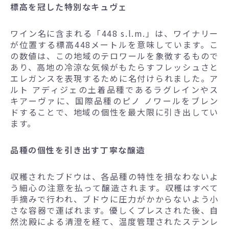
標高を冠した特別なキュヴェ
ワイン名に含まれる「448 s.l.m.」は、ワイナリー
が位置する標高448メートルを意味しています。こ
の数値は、この地域のテロワールを象徴するもので
あり、高地の冷涼な気候がもたらすフレッシュさと
エレガンスを表現するために名付けられました。ア
ルト アディジェの土着品種であるラグレインやス
キアーヴァに、国際品種のピノ ノワールをブレン
ドすることで、地域の個性を最大限に引き出してい
ます。
品種の個性を引き出す丁寧な醸造
収穫されたブドウは、各品種の特性を損なわないよ
う細心の注意を払って醸造されます。収穫はすべて
手摘みで行われ、ブドウに圧力がかからないよう小
さな容器で運ばれます。優しくプレスされた後、自
然沈殿による清澄を経て、温度管理されたステンレ