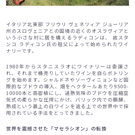
イタリア北東部 フリウリ ヴェネツィア ジューリア
州のスロヴェニアとの国境の近くのオスラヴィアと
いう小さな村に居を構えるラディコンは、 故スタ
ンコ ラディコン氏の祖父によって始められたワイ
ナリーです。
1980年からスタニスラオにワイナリーは委譲さ
れ、それまで桶売りしていたワインを自らボトリン
グを始めます。シャルドネやソーヴィニョンなど国
際的なブドウの導入、畑をヘクタールあたり9500-
10000本と高密植にし、過熟気味のブドウを圧縮空
気式の柔らかな圧搾にかけ、バリック内での醗酵、
熟成という最上の白ワインを造る上での世界中で採
用されている手法をとってきました。
世界を震撼させた「マセラシオン」の転換