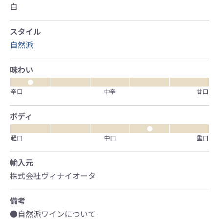
白
スタイル
自然派
味わい
●
辛口
中辛
甘口
ボディ
●
軽口
中口
重口
輸入元
株式会社ヴィナイオータ
備考
●自然派ワインについて