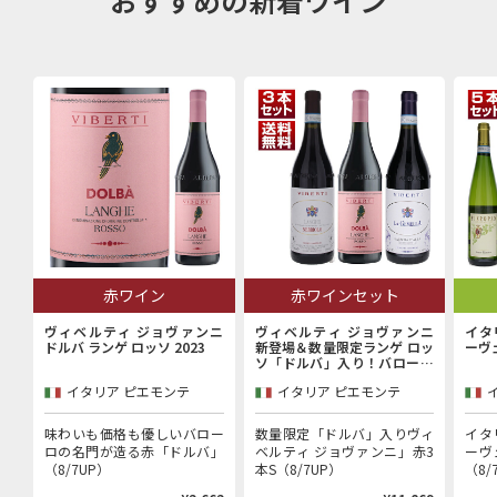
赤ワイン
赤ワインセット
ヴィベルティ ジョヴァンニ
ヴィベルティ ジョヴァンニ
イタ
ドルバ ランゲ ロッソ 2023
新登場＆数量限定ランゲ ロッ
ーヴ
ソ「ドルバ」入り！バローロ
村で100年以上続く歴史的生
イタリア ピエモンテ
イタリア ピエモンテ
産者「ヴィベルティ ジョヴァ
ンニ」赤3本セット
味わいも価格も優しいバロー
数量限定「ドルバ」入りヴィ
イタ
ロの名門が造る赤「ドルバ」
ベルティ ジョヴァンニ」赤3
ーヴ
（8/7UP）
本S（8/7UP）
（8/