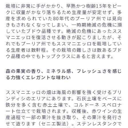
栽培に非常に手がかかり、早熟かつ樹齢15年をピー
クに収量がかなり落ちるため生産量が安定せず、多
産を求められていた80年代のプーリア州では見向
きもされなくなってしまい、一時期絶滅の危機に瀕
していたブドウ品種です。絶滅の危機にあったスス
マニエッロを復活させる動きが起こりましたが、そ
れでもプーリア州でもススマニエッロを栽培してい
る生産者は数軒程。その栽培の難しさは数あるブド
ウ品種の中でもトップクラスにあると言えます。
森の果実の香り、ミネラル感、フレッシュさを感じ
る力強くエレガントな味わい
ススマニエッロの畑は海風の影響を強く受けるブリ
ンディシのエリアにあります。石灰土壌をベースに
鉄分を多く含む赤土土壌で、コルドーネ スペロナ
ート仕立てで栽培されます。収穫後、赤ワインの生
産過程で一部の果汁を抜き取り、その果汁を発行さ
せて造ります（セニエ製法）。ステンレスタンクで