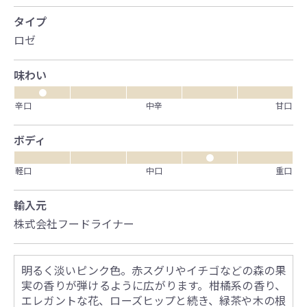
タイプ
ロゼ
味わい
●
辛口
中辛
甘口
ボディ
●
軽口
中口
重口
輸入元
株式会社フードライナー
明るく淡いピンク色。赤スグリやイチゴなどの森の果
実の香りが弾けるように広がります。柑橘系の香り、
エレガントな花、ローズヒップと続き、緑茶や木の根