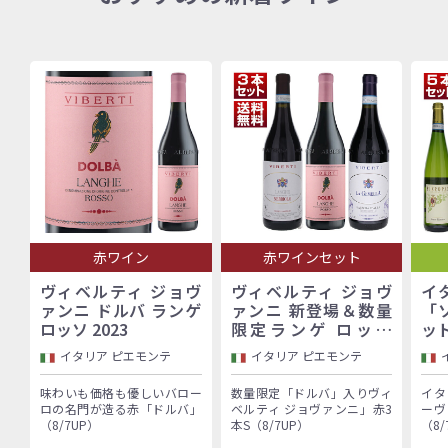
赤ワイン
赤ワインセット
ヴィベルティ ジョヴ
ヴィベルティ ジョヴ
イ
ァンニ ドルバ ランゲ
ァンニ 新登場＆数量
「
ロッソ 2023
限定ランゲ ロッソ
ッ
「ドルバ」入り！バロ
イタリア ピエモンテ
イタリア ピエモンテ
ーロ村で100年以上続
く歴史的生産者「ヴィ
味わいも価格も優しいバロー
数量限定「ドルバ」入りヴィ
イタ
ベルティ ジョヴァン
ロの名門が造る赤「ドルバ」
ベルティ ジョヴァンニ」赤3
ーヴ
ニ」赤3本セット
（8/7UP）
本S（8/7UP）
（8/