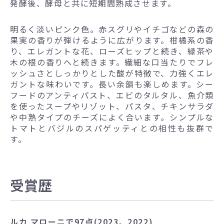
発酵後、酵母と共に短期間熟成させます。
明るく淡いピンク色。赤スグリやイチゴなどの森の
果実の香りが弾けるように広がります。柑橘系の香
り、エレガントな花、ローズヒップと続き、緑茶や
木の根の香りへと続きます。繊細な口当たりでフレ
ッシュさとしっかりとした酸が特徴で、力強くエレ
ガントな味わいです。長い余韻も楽しめます。シー
フードのアンティパスト、エビのタルタル、魚介類
を使ったスープやリゾット、パスタ、チキンサラダ
や中熟タイプのチーズによく合います。シンプルな
トマトとバジルのスパゲッティとの相性も抜群で
す。
受賞歴
ルカ マローニで97点(2023、2022)