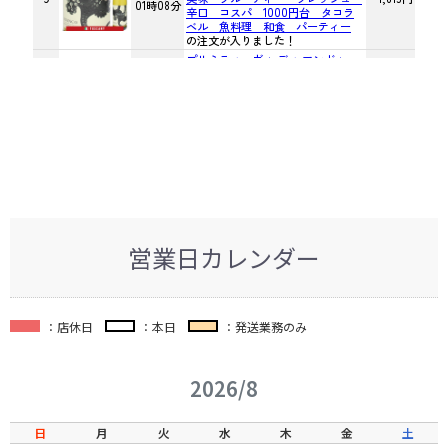
営業日カレンダー
：店休日
：本日
：発送業務のみ
2026/8
日
月
火
水
木
金
土