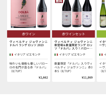
赤ワイン
赤ワインセット
ヴィベルティ ジョヴァンニ
ヴィベルティ ジョヴァンニ
イタ
ドルバ ランゲ ロッソ 2023
新登場＆数量限定ランゲ ロッ
ーヴ
ソ「ドルバ」入り！バローロ
村で100年以上続く歴史的生
イタリア ピエモンテ
イタリア ピエモンテ
産者「ヴィベルティ ジョヴァ
ンニ」赤3本セット
味わいも価格も優しいバロー
数量限定「ドルバ」入りヴィ
イタ
ロの名門が造る赤「ドルバ」
ベルティ ジョヴァンニ」赤3
ーヴ
（8/7UP）
本S（8/7UP）
（8/
¥2,662
¥11,869