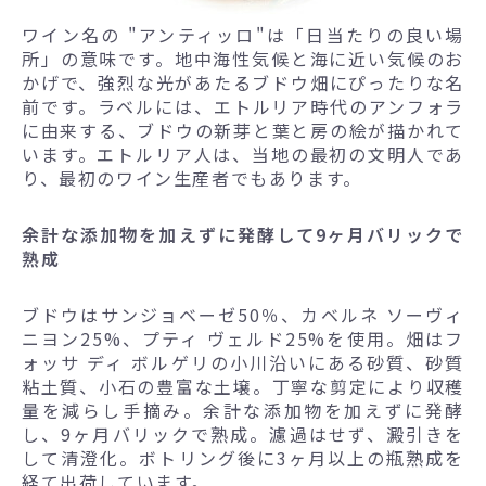
ワイン名の "アンティッロ"は「日当たりの良い場
所」の意味です。地中海性気候と海に近い気候のお
かげで、強烈な光があたるブドウ畑にぴったりな名
前です。ラベルには、エトルリア時代のアンフォラ
に由来する、ブドウの新芽と葉と房の絵が描かれて
います。エトルリア人は、当地の最初の文明人であ
り、最初のワイン生産者でもあります。
余計な添加物を加えずに発酵して9ヶ月バリックで
熟成
ブドウはサンジョベーゼ50％、カベルネ ソーヴィ
ニヨン25%、プティ ヴェルド25%を使用。畑はフ
ォッサ ディ ボルゲリの小川沿いにある砂質、砂質
粘土質、小石の豊富な土壌。丁寧な剪定により収穫
量を減らし手摘み。余計な添加物を加えずに発酵
し、9ヶ月バリックで熟成。濾過はせず、澱引きを
して清澄化。ボトリング後に3ヶ月以上の瓶熟成を
経て出荷しています。