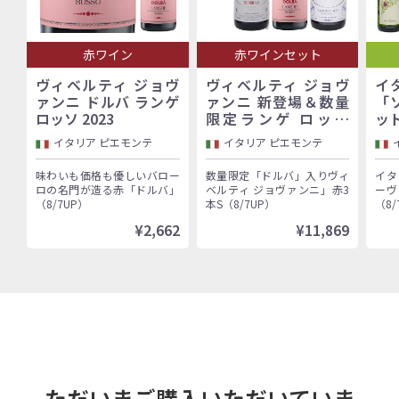
赤ワイン
赤ワインセット
ヴィベルティ ジョヴ
ヴィベルティ ジョヴ
イ
ァンニ ドルバ ランゲ
ァンニ 新登場＆数量
「
ロッソ 2023
限定ランゲ ロッソ
ッ
「ドルバ」入り！バロ
イタリア ピエモンテ
イタリア ピエモンテ
ーロ村で100年以上続
く歴史的生産者「ヴィ
味わいも価格も優しいバロー
数量限定「ドルバ」入りヴィ
イタ
ベルティ ジョヴァン
ロの名門が造る赤「ドルバ」
ベルティ ジョヴァンニ」赤3
ーヴ
ニ」赤3本セット
（8/7UP）
本S（8/7UP）
（8/
¥2,662
¥11,869
ただいまご購入いただいていま