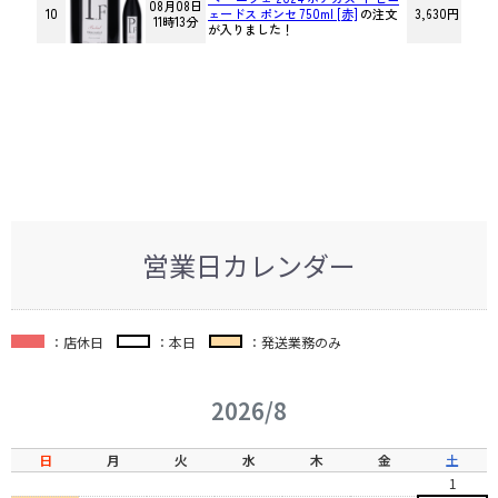
営業日カレンダー
：店休日
：本日
：発送業務のみ
2026/8
日
月
火
水
木
金
土
1