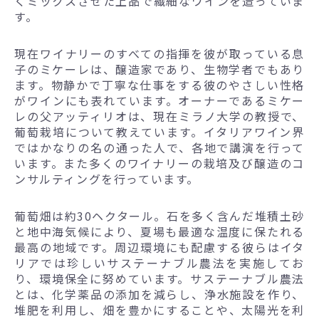
くミックスさせた上品で繊細なワインを造っていま
す。
現在ワイナリーのすべての指揮を彼が取っている息
子のミケーレは、醸造家であり、生物学者でもあり
ます。物静かで丁寧な仕事をする彼のやさしい性格
がワインにも表れています。オーナーであるミケー
レの父アッティリオは、現在ミラノ大学の教授で、
葡萄栽培について教えています。イタリアワイン界
ではかなりの名の通った人で、各地で講演を行って
います。また多くのワイナリーの栽培及び醸造のコ
ンサルティングを行っています。
葡萄畑は約30ヘクタール。石を多く含んだ堆積土砂
と地中海気候により、夏場も最適な温度に保たれる
最高の地域です。周辺環境にも配慮する彼らはイタ
リアでは珍しいサステーナブル農法を実施してお
り、環境保全に努めています。サステーナブル農法
とは、化学薬品の添加を減らし、浄水施設を作り、
堆肥を利用し、畑を豊かにすることや、太陽光を利