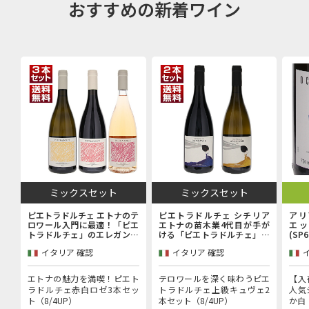
おすすめの新着ワイン
ミックスセット
ミックスセット
ピエトラドルチェ エトナのテ
ピエトラドルチェ シチリア
アリ
ロワール入門に最適！「ピエ
エトナの苗木業4代目が手が
エッ
トラドルチェ」のエレガンス
ける「ピエトラドルチェ」上
(SP
を堪能するエントリーキュヴ
級キュヴェ赤白2本セット
イタリア 確認
イタリア 確認
ェ赤白ロゼ3本セット
エトナの魅力を満喫！ピエト
テロワールを深く味わうピエ
【入
ラドルチェ赤白ロゼ3本セッ
トラドルチェ上級キュヴェ2
人気
ト（8/4UP）
本セット（8/4UP）
か白（