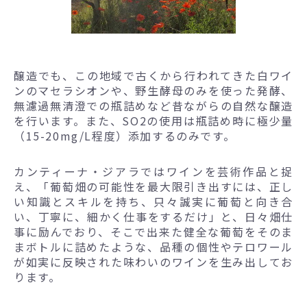
醸造でも、この地域で古くから行われてきた白ワイ
ンのマセラシオンや、野生酵母のみを使った発酵、
無濾過無清澄での瓶詰めなど昔ながらの自然な醸造
を行います。また、SO2の使用は瓶詰め時に極少量
（15-20mg/L程度）添加するのみです。
カンティーナ・ジアラではワインを芸術作品と捉
え、「葡萄畑の可能性を最大限引き出すには、正し
い知識とスキルを持ち、只々誠実に葡萄と向き合
い、丁寧に、細かく仕事をするだけ」と、日々畑仕
事に励んでおり、そこで出来た健全な葡萄をそのま
まボトルに詰めたような、品種の個性やテロワール
が如実に反映された味わいのワインを生み出してお
ります。