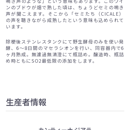
鳴き声のような」という意味もあります。このワイ
ンのブドウが畑で熟した頃は、ちょうどセミの鳴き
声が聞こえます。そこから「セミたち（CICALE）
の声を聴きながら成熟したという意味も込められて
います。
除梗後ステンレスタンクにて野生酵母のみを使い発
酵、6～8日間のマセラシオンを行い、同容器内で6
ヶ月熟成。無濾過無清澄にて瓶詰め。醸造時、瓶詰
め時ともにSO2最低限の添加をします。
生産者情報
カンティーナ ジアラ